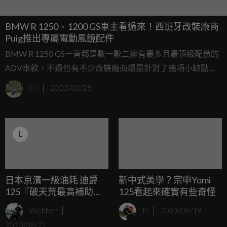
BMW R 1250、1200 GS車主看過來！西班牙改裝廠商
Puig推出專屬電動風鏡配件
BMW R 1250 GS一直都是數一數二擁有最多且最頂級配備的
ADV車款，不過也有不少改裝廠商還是針對了幾項小缺點推
出了改裝產品為他進行升級，讓駕駛可以更安全、更舒適或
CJ
2023/08/25
更方便的騎乘愛車。這次要來看的正是一間西班牙改裝廠商
Puig為R 1250 GS和R 1200 GS推出的電動風鏡改裝配件！
L
日本京濱一級油耗 迪爵
新中式美學？宗申Yomi
125『破天荒最高補助
125看起來確實有些奇怪
23,800元』 經典價值 持續
Webber
N
2023/08/19
創新有感優惠
2023/08/21