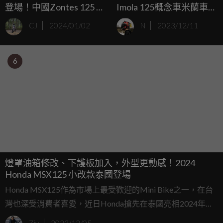
登場！中國Zontes 125 C
Imola 125概念車米蘭車展
今年稍早將於歐洲市場推
亮相
CJ
2024/01/02
N
2023/12/11
出
6
燈罩油箱修改、下護板加入，外型更動感！2024
Honda MSX125 小改款泰國登場
Honda MSX125作為市場上最受歡迎的Mini Bike之一，在台
灣也深受消費者喜愛，近日Honda搶先在泰國亮相2024年式
MSX125小改款車型，硬體架構沒太大的改變，主要在外型