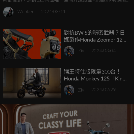
好辨識，掌握時間好輕鬆。現在迪爵不僅配備誠意，更祭出
Webber
2024/03/11
『業界最高補助$23,800』， 讓消費者魚與熊掌兼得，一舉
賺到品質與價值!
對抗BW'S的秘密武器？日
媒製作Honda Zoomer 125
預測圖！
Ziv
2024/03/04
猴王特仕版限量300台！
Honda Monkey 125「King
Special Custom Edition」泰
Ziv
2024/02/29
國發表