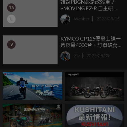
誰說PBGN都是改殼車？
這次輪到Monkey、MSX獲得汽缸改裝升級了！
16
eMOVING EZ-R 自主研發
馬達 車架。鎖定125運動油
L
Webber
2023/08/15
車的熱血電車 99,900元起
發表
KYMCO GP125優惠上線一
9
週銷量4000台、訂單破萬
台！生產線火力全開，柯
Ziv
2023/08/09
俊斌執行長視察應援