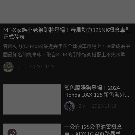
MT-X家族小老弟即將登場！春風動力125NK概念車型
正式發表
春風動力(CFMoto)最近幾年在全球機車市場上，逐漸成為中
國最知名的機車廠，取自KTM的引擎技術搭配上不失水準的
配備規格及容易入手的售價讓許多消費者也開始將目光投注
CJ
2023/11/23
到他這間車廠上。最近幾年輕檔車市場也逐漸成為市場的寵
兒，春風動力看準了這個市場特地推出了125NK這款全新概
藍色臘腸狗登場！2024
念車型，趕快讓我們來看看目前他們釋出的資訊吧！
Honda DAX 125 新色海外
亮相
Ziv
2023/11/16
一公升125公里油電概念
19
車、ADXTG 400 跨界羊！