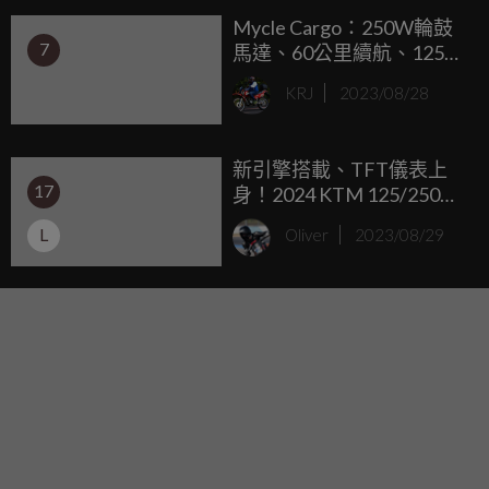
Mycle Cargo：250W輪鼓
1)」專屬升級優惠，以對等候中的準車主表達感激之情。
7
馬達、60公里續航、125公
斤載重的電動貨運自行
KRJ
2023/08/28
車！
新引擎搭載、TFT儀表上
17
身！2024 KTM 125/250
DUKE 雙車大改款海外發表
L
Oliver
2023/08/29