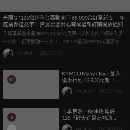
光陽GP125掀起全台轟動 創下65,000台訂單新高！ 年
底前保證交車！請消費者耐心等候最新訂購開放通知
全球專業機車品牌KYMCO於八月第一天推出的「輕鬆入手
一小步、百萬通勤一大步！」GP125最低39,800元優惠方
案，截至9月20日最後收單日，全台累積訂單達65,548張、其
Webber
2023/09/23
中約17,500台已經交車，光陽再次誠摯感謝所有消費者與經
銷商通路支持，接下來的約46,325台會持續以卓越的品質全
KYMCO Many / Nice 加入
力生產，保證年底前交到顧客手中。
11
優惠行列 43,800元起 ！
GP125超殺39,800元優惠
Webber
2023/09/04
延長 換購再享5,000元購車
金
日本京濱一級油耗 迪爵
6
125『破天荒最高補助
23,800元』 第一好
L
Webber
2023/09/01