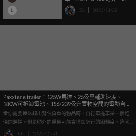
2023 SYM 米蘭車展多款新
L
Ziv
2023/11/08
車亮相
Paxxter e trailer：125W馬達、25公里輔助速度、
180W可拆卸電池、156/239公升置物空間的電動自行
車拖車！
當你需要運送超出背包負重的物品時，自行車拖車是一個絕
佳的選擇。但是額外的重量可能會增加騎行的困難度。這就
是德國Roland Werk公司的Paxxter e trailer發揮作用的地方，
KRJ
2023/10/31