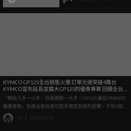
WOO115汰舊優惠再加碼!
KYMCO GP125全台銷售火爆 訂單光速突破4萬台
KYMCO宣布延長並擴大GP125的優惠專案 回饋全台
消費者熱情支持！
「輕鬆入手一小步、百萬通勤一大步！GP125 最低39,800元
優惠專案」自推出後迅速引起市場空前熱烈迴響，不到1個月
時間，訂單已突破4萬台。 為了回饋消費者的熱情，KYMCO
Ziv
2023/08/31
決定再次延長優惠專案，並進一步擴大優惠範圍。在對數萬
名排隊訂購者的感謝之情下，特別推出「5,000元購車金 (註