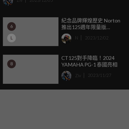
Ziv
2023/12/05
設計上修改升級，移除2020年改款加入的模組化鎖點設計，
並加入燈罩、側蓋、引擎下護板，讓MSX125看起來變得更
紀念品牌輝煌歷史 Norton
戰鬥、熱血。
6
推出125週年限量版
Commando 961、V4
L
N
2023/12/02
SV/CR
CT125對手降臨！2024
8
YAMAHA PG-1 泰國亮相
Ziv
2023/11/27