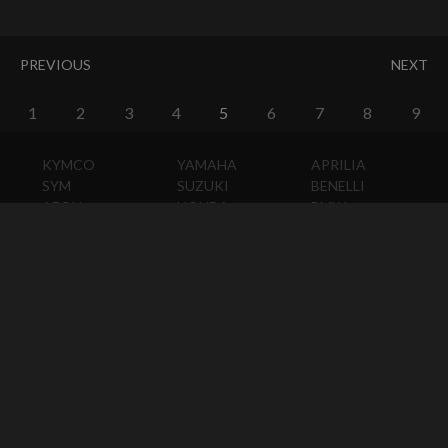
PREVIOUS
NEXT
1
2
3
4
5
6
7
8
9
KYMCO
YAMAHA
APRILIA
SYM
SUZUKI
BENELLI
AEON
HONDA
BMW
PGO
KAWASAKI
DUCATI
HARLEY-
DAVIDSON
HUSQVARNA
MOTO
GUZZI
MV
AGUSTA
TRIUMPH
KTM
VESPA