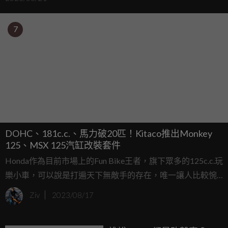
7
DOHC、181c.c.、馬力破20匹！Kitaco推出Monkey
125、MSX 125汽缸改裝套件
Honda作為目前市場上的Fun Bike王者，旗下眾多的125c.c.玩
樂小車，可以說是打遍天下無敵手的存在，唯一讓人比較惋
惜的部分，就是這顆125c.c.引擎的動力表現，比較難滿足熱
Ziv
2023/08/17
血派的騎士，對此日本改裝品牌Kitaco就要來幫大家解決這
項困擾，繼先前推出CT125的164/181c.c.汽缸改裝套件後，