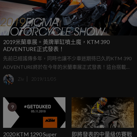
2019米蘭車展。黃牌單缸噴土魔，KTM 390
ADVENTURE正式發表！
先前已經謠傳多年，同時也讓不少車迷期待已久的KTM 390
ADVENTURE終於在今年的米蘭車展正式發表！這台搭載和
390 Duke相同的單缸引擎，擁有32kW的馬力以及37Nm的扭
Ziv
2019/11/05
力，並且還擁有選配的快排系統，390 ADVENTURE絕對是
黃牌級距中最有特色的噴土魔人。
9
2020 KTM 1290 Super
即將發表的中量級仿賽戰