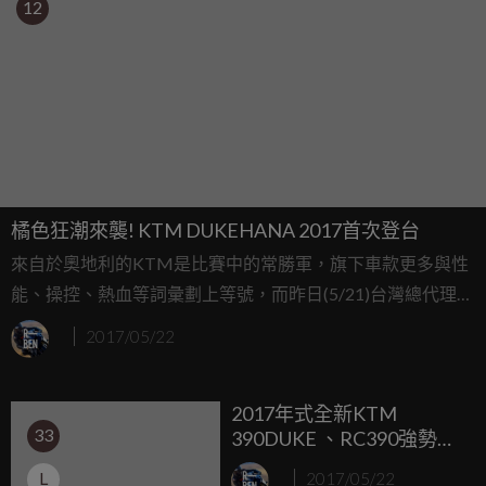
12
橘色狂潮來襲! KTM DUKEHANA 2017首次登台
來自於奧地利的KTM是比賽中的常勝軍，旗下車款更多與性
能、操控、熱血等詞彙劃上等號，而昨日(5/21)台灣總代理安
東企業便於桃園的忠原駕訓中心舉辦了台灣首屆，KTM系列
2017/05/22
重機專屬活動「2017 KTM DUKEHANA」金卡納活動...
2017年式全新KTM
33
390DUKE 、RC390強勢登
台。首屆KTM
L
2017/05/22