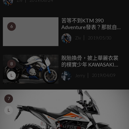
Ziv
2019/06/24
代表的KTM，自然也沒有在這一場街頭大亂鬥中缺席，近日
1290 Super Duke R，在阿爾卑斯山脈的山道上，被捕捉到了
苦等不到KTM 390
全新的改款測試車。
6
Adventure發表？那就自己
動手改一台吧！390
Ziv
2019/05/30
Adventure by HDT
Customs
脫胎換骨，披上華麗衣裳
8
的樸實少年 KAWASAKI
ER6N by DUKE motorcyle
L
Jerry
2019/04/09
7
L