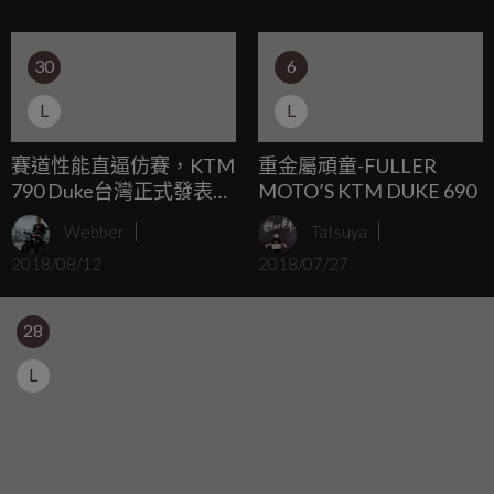
大馬力與141Nm的最大扭力，「順便」再配了雙向進退快排
Quickshifter+與騎乘模式調整與 MTC 循跡控制系統，就算長
30
6
途旅行，KTM也對於操控要求的近乎苛求。你說，以超級迪
爵之名，哪一個好欺負了？
L
L
賽道性能直逼仿賽，KTM
重金屬頑童-FULLER
790 Duke台灣正式發表，
MOTO’S KTM DUKE 690
賽道體驗
Webber
Tatsuya
2018/08/12
2018/07/27
28
L