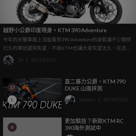
越野小公爵印度現身。KTM 390 Adventure
今年的米蘭車展上沒能看到390 Adventure的身影讓不少期待
已久的車迷感到失望，不過KTM也讓大家失望太久，在去年
就已經幾乎證實要投入量產的390 Adventure近日也在印度街
Ziv
2019/01/03
頭被捕獲測試車了，根據外媒Indian Autos Blog的報導，未來
390 Adventure很有可能與790前輩一樣，會有兩種不同版本
直二暴力公爵，KTM 790
的車款發表。
37
DUKE 山道評測
L
Webber
2019/02/20
更加競技？新款KTM RC
6
390海外測試中