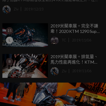
GasGas的部分，也同步曝光了即將發表的全新「街車」車
Ziv
2019/12/23
系，根據簡報的內容來看，GasGas將採用和前幾年
Husqvarna相同的模式，投入800c.c.以及250c.c.共三款街車
2019米蘭車展。完全不謙
進入市場。
15
卑！2020 KTM 1290 Super
Duke R
L
TC
2019/11/06
2019米蘭車展。排氣量、
8
馬力性能再進化！KTM
890 Duke R 正式發表
Ziv
2019/11/06