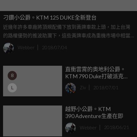
刁鑽小公爵。KTM 125 DUKE全新登台
近幾年許多車廠將頂規配備下放到黃牌車款上頭，加上台灣
的路權優勢的推波助瀾下，這些黃牌車成為重機市場中相當
熱門的車款之一，KTM在台灣也以性格十足的390 DUKE與
Webber
2018/07/04
賽車氣息濃厚的RC 390兩款車打下絕佳的銷售成績。今天的
主角在外觀上完整承襲了390 DUKE的霸氣外型，但是引擎小
直衝雲霄的奧地利公爵。
一號的125c.c.水冷引擎到底會不會破壞老大哥的好口碑呢...
8
KTM 790 Duke打破派克峰
賽道紀錄！
L
Ziv
2018/07/01
越野小公爵。KTM
390 Adventure生產在即
Webber
2018/06/21