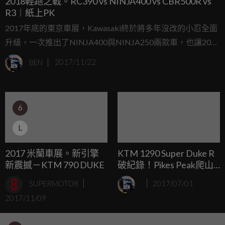
2018輕跑之戰。RC390 vs NINJA400 vs CBR500R vs
R3︱紙上PK
2017年底的東京車展，Kawasaki終於將多年沒改的小忍全面
升級，一次推出了NINJA400與NINJA250兩款車，也讓2018
年輕跑車市場有了全新變化。我們今天就針對2018年將在台
BEN
2017/11/22
灣市場上販售的黃牌仿賽車款，進行一次更新PK，將檯面數
據攤開在桌面上，看看究竟誰會在這輪競爭中脫穎而出？
6
L
2017 米蘭車展。新引擎
KTM 1290 Super Duke R
新震撼－KTM 790 DUKE
破紀錄！Pikes Peak爬山
賽成為焦點
SUPERMOTO8
2017/07/01
2017/11/09