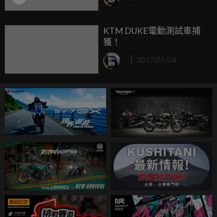
DUKEHANA金卡納活動圓
滿落幕
KTM DUKE電動測試車捕
獲！
2017/05/04