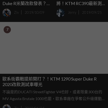
Duke R米蘭改款發表？！
將！KTM RC390最新測
KTM最新預告片詳細分析
試圖流出
Ziv
2019/10/09
Jerry
2019/09/25
7
歐系街霸戰提前開打？！KTM 1290 Super Duke R
2020改款測試車曝光
不論是的DUCATI StreetFighter V4也好，或者限量300台的
MV Agusta Brutale 1000也罷，歐系車廠在爭奪公升級運動街
車之王的名號上，飄散著濃厚的火藥味，身為火爆歐系車款