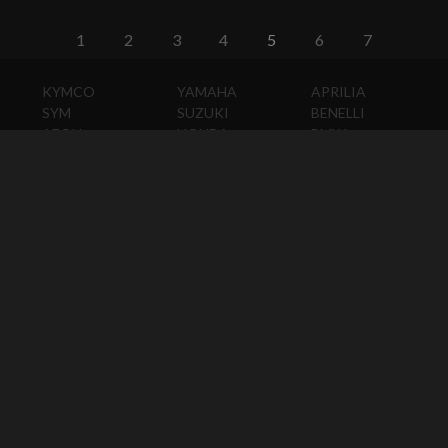
1
2
3
4
5
6
7
KYMCO
YAMAHA
APRILIA
SYM
SUZUKI
BENELLI
AEON
HONDA
BMW
PGO
KAWASAKI
DUCATI
HARLEY-
DAVIDSON
HUSQVARNA
MOTO
GUZZI
MV
AGUSTA
TRIUMPH
KTM
VESPA
ABOUT
CONTACT