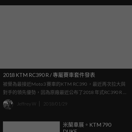
2018 KTM RC390 R / 專屬賽車套件發表
被譽為最接近Moto3 賽車的KTM RC390 ，最近再次拉大與
對手的領先優勢，因為原廠最近公布了2018 年式RC390 R 性
能版，而且還有符合世界級比賽規定的限量性能套件，完全
Jeffrey W
2018/01/29
呼應了公司一貫的"Ready to Race" 口號
米蘭車展。KTM 790
DUKE