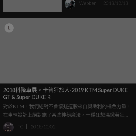
Webber
2018/12/13
L
2018科隆車展。卡普狂旅人-2019 KTM Super DUKE
GT & Super DUKE R
對於KTM，我們絕對不會懷疑這股來自奧地利的橘色力量，
在車輛設計上絕對施了某些神秘魔法，一種狂想混織著狂
放，卻又讓人無法離開車上座椅的神秘巫術。在代號LC8的V-
TC
2018/10/02
Twin雙缸的咆嘯之中，這一次，是旅行GT車款配著175匹最