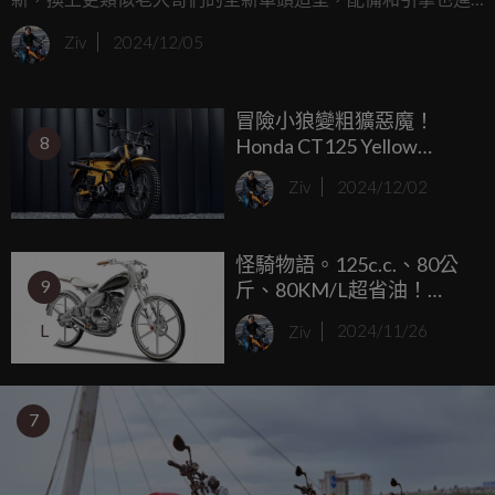
行小升級，這次還推出搭載4.2吋TFT儀表、Garmin導航，展
Ziv
2024/12/05
現出更高科技感的Tech Max版，海外售價方面，標準版
NMax 125售價只要3600英鎊（約新台幣14.3萬元）、Tech
冒險小狼變粗獷惡魔！
Max版售價3900英鎊（約新台幣15.5萬元）。
8
Honda CT125 Yellow
Diabolus by.K-Speed
Ziv
2024/12/02
怪騎物語。125c.c.、80公
9
斤、80KM/L超省油！
Yamaha Y125 MOEGI 十三
L
Ziv
2024/11/26
年後仍然迷人的概念車
7