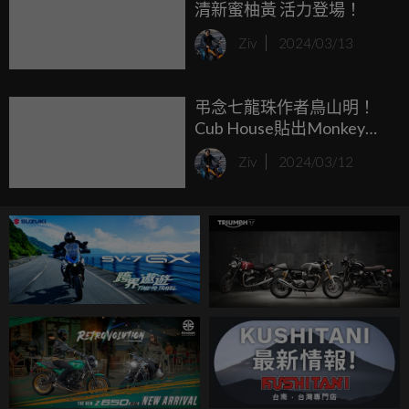
清新蜜柚黃 活力登場！
Ziv
2024/03/13
弔念七龍珠作者鳥山明！
Cub House貼出Monkey
125 x Dragon Ball 特仕版，
Ziv
2024/03/12
經典聯名有望重新上市？