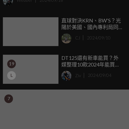
Webber
2024/09/18
者對於新車的要求日漸提高，2024年夏天KYMCO推出全新
可愛車款「Yogurt 優格 125」，並找來 李多慧 代言強化可愛
直球對決KRN、BW'S？光
形象。
陽於美國、國內專利局同
步申請「KMN 125N」商
CJ
2024/09/10
標
DT125還有新車能買？外
19
媒整理10款2024年能買到
的最老“全新車”！
L
Ziv
2024/09/04
7