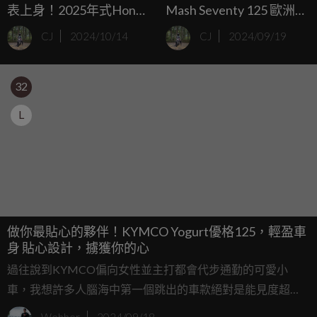
表上身！2025年式Honda
Mash Seventy 125 歐洲正
Forza 125 / 350 正式發表
式發表
CJ
2024/10/14
CJ
2024/09/19
32
L
做你最貼心的夥伴！KYMCO Yogurt優格125，輕盈車
身 貼心設計，擄獲你的心
過往說到KYMCO偏向女性並主打都會代步通勤的可愛小
車，我想許多人腦海中第一個跳出的車款絕對是能見度超
高，而且也用銷量證明自己超熱賣的Many車系，但隨著消費