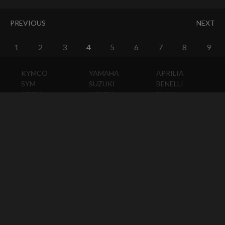
PREVIOUS
NEXT
1
2
3
4
5
6
7
8
9
KYMCO
YAMAHA
APRILIA
SYM
SUZUKI
BENELLI
AEON
HONDA
BMW
PGO
KAWASAKI
DUCATI
HARLEY-
DAVIDSON
HUSQVARNA
MOTO
GUZZI
MV
AGUSTA
TRIUMPH
KTM
VESPA