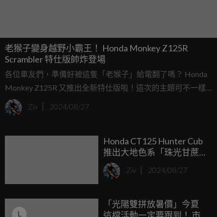
老猴子變身越野小霸王！ Honda Monkey Z125R
Scrambler 特仕版帥炸登場
各位車友們，準備好被這隻「老猴子」給電翻了嗎？ Honda
Monkey Z125R 又推出全新特仕版啦！這次的主題可不一樣
囉，它搖身一變，成為充滿復古越野風格的 Scrambler！就算
Ziv
2024/08/27
你沒有要真的騎去越野，光是用眼睛欣賞它那帥氣的配色，
就已經值回票價了！
Honda CT125 Hunter Cub
推出大地色系「珠光甘蔗
米色」與「珍珠煙灰色」
Ziv
2024/08/27
泰國登場！
「光陽雙拼放暑價」今夏
L
這檔活動一定要跟到！ 市