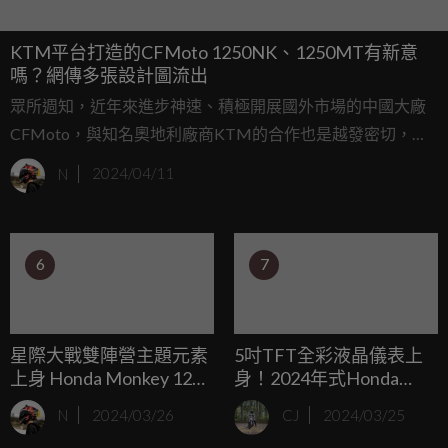
KTM平台打造的CFMoto 1250NK、1250MT有新意
嗎？網傳多張設計圖流出
眾所週知，近年來進步神速、積極開展國外市場的中國大廠
CFMoto，與知名奧地利廠商KTM的合作也是越發密切，許
多採用KTM平台打造的雙生車也就應運而生，目前計劃推
N
2024/04/11
出、源自KTM最豪華的1290(1390)車系打造的CFMoto
1250NK（街車）、1250MT（ADV），近期也有許多設計
圖流出，似乎正在準備與大家見面。
6
7
星際大戰雙陣營主題元素
5吋TFT全彩液晶儀表上
上身 Honda Monkey 125
身！2024年式Honda
STAR WARS限量發售
CB125R歐洲市場登場
N
2024/03/26
CJ
2024/03/25