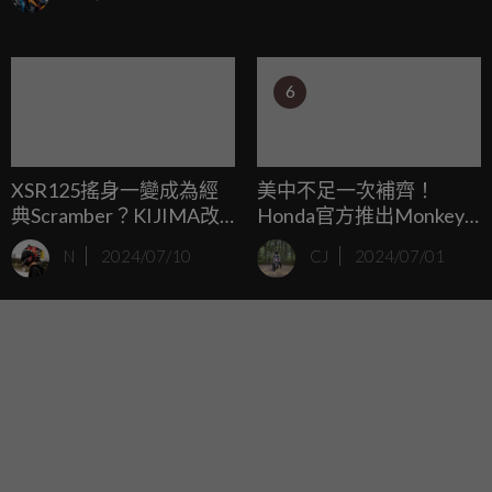
邀請『李多慧』來代言KYMCO最新女孩新車「Yogurt
125」，現場也公布新車建議售價為83,500元起，9月底前購
車還能享有最高優惠價值10,000元的新車上市優惠專案。
6
XSR125搖身一變成為經
美中不足一次補齊！
典Scramber？KIJIMA改
Honda官方推出Monkey
裝XSR125街頭山道都亮
125全新配件讓你輕鬆選
N
2024/07/10
CJ
2024/07/01
眼
配