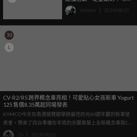
場最低價GP125 USB都會
Webber
2024/08/15
版「45,800」出來拚「經
濟實惠」 大地名流
125「49,800」出來拚「性
價比最高」
33
L
CV-R2/R5 跨界概念車亮相！可愛貼心女孩新車 Yogurt
125 售價8.35萬起同場發表
KYMCO今天在南港展覽館舉辦最亮的光60週年慶的新車發
表會，帶來了四台準備在年底的米蘭車展上全新概念車款CV-
R2、CV-R5、MiG9和RevoNEX；KYMCO更在本場發表會上
Ziv
2024/08/01