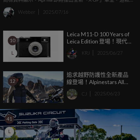
很可能會成為 RSV4 系列中最狂、最接近 MotoGP 廠車 DNA
Webber
2025/07/16
的「終極武器」。
Leica M11-D 100 Years of
10
Leica Edition 登場！現代重
現 1925 年經典鏡頭
L
KRJ
2025/06/27
追求越野防護性全新產品
12
線登場！Alpinestars All
Terra系列正式發表
CJ
2025/06/23
41
L