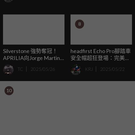
復古風和頂級音質帶進個人生活，現在2025年，他們更大手
筆進軍客廳，推出了首款聲霸Heston 120！這不只適合搭配
電視，還能當音樂播放器，保證不破壞你最愛專輯的靈魂，
8
真的超值得期待！
Silverstone 強勢奪冠！
headfirst Echo Pro腳踏車
APRILIA向Jorge Martin
安全帽超狂登場：完美貼
傳遞訊息：我們的賽車能
合頭型、多次撞擊照樣
TC
2025/05/26
KRJ
2025/05/22
贏！
硬！2025 Kickstarter火熱
募資中！
10