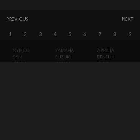
PREVIOUS
NEXT
1
2
3
4
5
6
7
8
9
KYMCO
YAMAHA
APRILIA
SYM
SUZUKI
BENELLI
AEON
HONDA
BMW
PGO
KAWASAKI
DUCATI
HARLEY-
DAVIDSON
HUSQVARNA
MOTO
GUZZI
MV
AGUSTA
TRIUMPH
KTM
VESPA