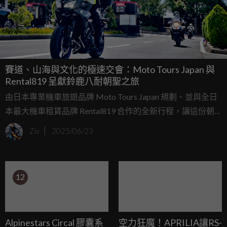
賽道、山海與文化的極速交會：Moto Tours Japan 與
Rental819 呈獻鈴鹿八耐朝聖之旅
由日本專業機車旅遊品牌 Moto Tours Japan 規劃、並與全日
本最大機車租賃品牌 Rental819 合作的全新行程，讓這份朝
聖之夢化為現實——透過一趟從京都出發、深入三重縣腹地的
Ziv
2025/06/23
六天五夜機車之旅，結合自然風景、文化探索與VIP級賽事體
驗，讓參加者親自騎上公路，也走進賽道。
12
Alpinestars Circal 膠囊系
空力狂魔！APRILIA讓RS-