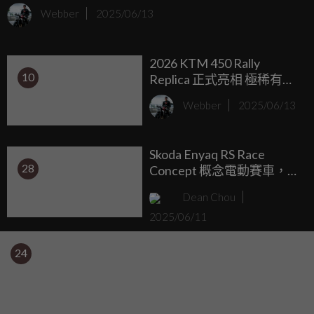
Webber
2025/06/13
2026 KTM 450 Rally
10
Replica 正式亮相 極稀有
Sanders Edition 同步登場，
Webber
2025/06/13
致敬 Dakar 冠軍傳奇
Skoda Enyaq RS Race
28
Concept 概念電動賽車，著
重輕量化、生質複材
Dean Chou
2025/06/11
24