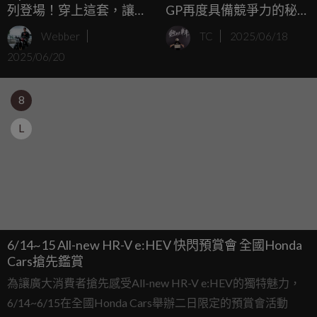
列登場！穿上這套，讓你
GP再度具備競爭力的秘密
像騎著重機走出科幻片場
是... ...
Webber
TC
2025/06/18
2025/06/20
8
L
6/14~15 All-new HR-V e:HEV 快閃預賞會 全國Honda
Cars搶先鑑賞
為讓廣大消費者搶先感受All-new HR-V e:HEV的獨特魅力，
6/14~6/15在全國Honda Cars舉辦二日限定的預賞會活動