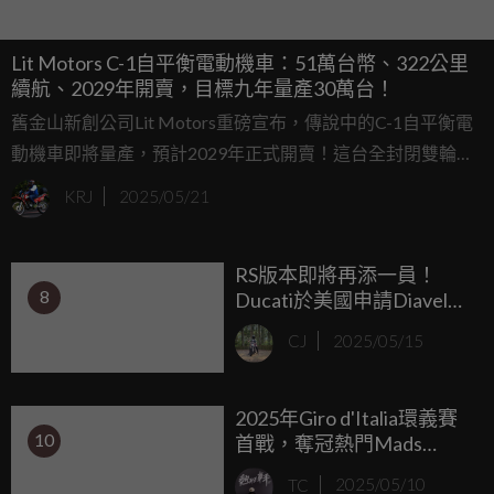
Lit Motors C-1自平衡電動機車：51萬台幣、322公里
續航、2029年開賣，目標九年量產30萬台！
舊金山新創公司Lit Motors重磅宣布，傳說中的C-1自平衡電
動機車即將量產，預計2029年正式開賣！這台全封閉雙輪機
車靠陀螺儀穩到像四輪車，2021年就秀過能跑的原型機，現
KRJ
2025/05/21
在更喊出九年內年產30萬台的豪語！從街頭試駕到超狂計
畫，這台機車簡直是未來交通的夢幻逸品！
RS版本即將再添一員！
8
Ducati於美國申請Diavel
V4 RS專利，最快今年秋天
CJ
2025/05/15
登場
2025年Giro d'Italia環義賽
10
首戰，奪冠熱門Mads
Pedersen粉衫加身！
TC
2025/05/10