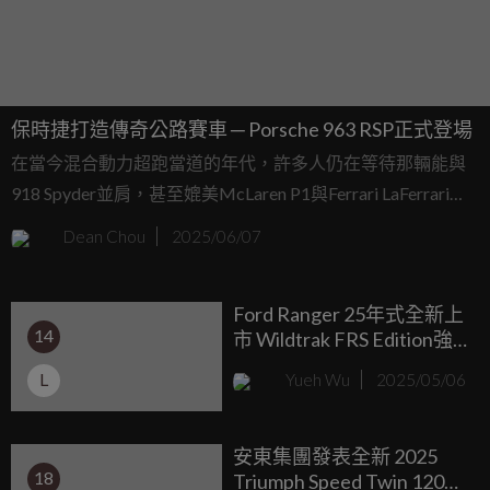
保時捷打造傳奇公路賽車 ─ Porsche 963 RSP正式登場
在當今混合動力超跑當道的年代，許多人仍在等待那輛能與
918 Spyder並肩，甚至媲美McLaren P1與Ferrari LaFerrari的
精神接班人。但保時捷卻選擇走上另一條路──打造一輛來自
Dean Chou
2025/06/07
賽道、卻能合法上路的真正LMDh原型賽車，並且，全世界僅
此一輛。
Ford Ranger 25年式全新上
14
市 Wildtrak FRS Edition強
勢登場
L
Yueh Wu
2025/05/06
安東集團發表全新 2025
18
Triumph Speed Twin 1200 /