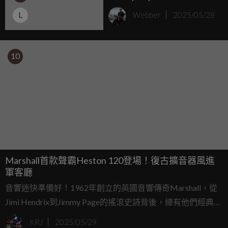
RS 英倫經典再進化，RS 版
L
Webber
2025/05/28
本性能全面升級，定義現
代騎士精神
10
Marshall首款聲霸Heston 120登場！復古擴音器風進
軍客廳
音響迷快準備好！1962年創立的英國音響傳奇Marshall，從
Jimi Hendrix到Jimmy Page的搖滾史詩背後，總有他們經典擴
音器的身影。2010年代，他們推出藍牙音箱和耳機，把那股
KRJ
2025/05/29