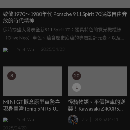
致敬1970～1980年代 Porsche 911 Spirit 70演繹自由奔
放的時代精神
保時捷盛大發表全新911 Spirit 70：獨具特色的霓光橄欖綠
（Olive Neo）車色、蘊含歷史底蘊的專屬設計元素，以及令
人回味無窮的Pasha圖案。這款限量1,500部的敞篷跑車，淋
Yueh Wu
2025/04/23
漓盡致地展現1970年代和1980年代初期的時代精髓。
8
20
L
MINI GT概念原型車驚喜
怪騎物語。平價神車的逆
現身臺灣 Ioniq 5N RS-01T
襲！Kawasaki Z400RS如
MINI GT Concept超視覺
何用1,000美元顛覆美國
Yueh Wu
Ziv
2025/04/11
張力降臨SGT6
市場？
2025/04/20