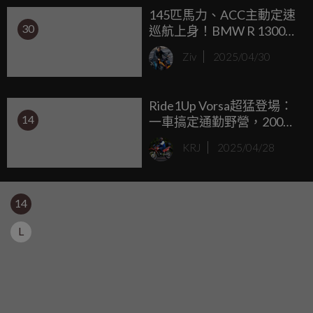
145匹馬力、ACC主動定速
30
巡航上身！BMW R 1300
RS 全新進化，動力與舒適
Ziv
2025/04/30
兼備
Ride1Up Vorsa超猛登場：
14
一車搞定通勤野營，200公
斤載重還能跑96公里！
KRJ
2025/04/28
14
L