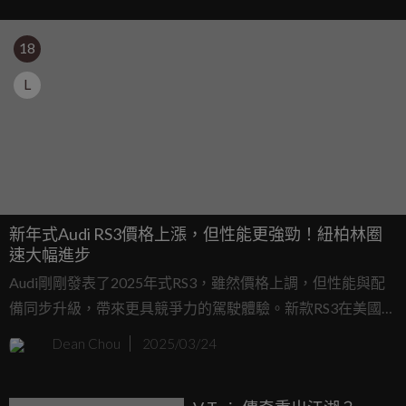
18
L
新年式Audi RS3價格上漲，但性能更強勁！紐柏林圈
速大幅進步
Audi剛剛發表了2025年式RS3，雖然價格上調，但性能與配
備同步升級，帶來更具競爭力的駕駛體驗。新款RS3在美國總
價來到64,695美元，約213萬元台幣。相較於去年的 62,795
Dean Chou
2025/03/24
美元，漲幅不算小，但這筆額外支出換來的升級相當值得。