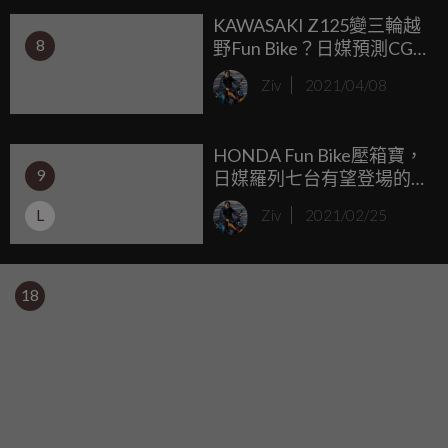
KAWASAKI Z125變三輪越
8
野Fun Bike？日媒預測CG
圖震撼曝光！
Ziv
2021/04/08
HONDA Fun Bike壓箱寶，
9
日媒羅列七台有望登場的
125衍生車！
L
Ziv
2021/02/25
18