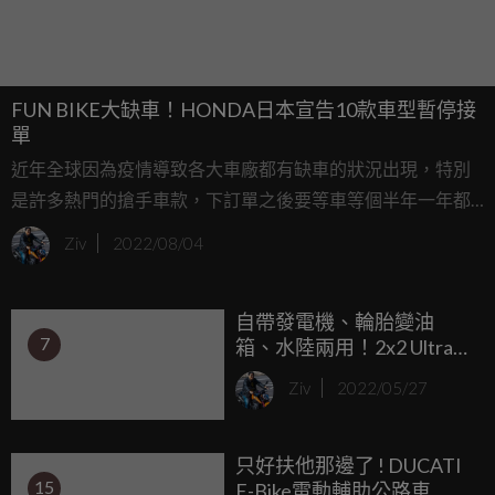
FUN BIKE大缺車！HONDA日本宣告10款車型暫停接
單
近年全球因為疫情導致各大車廠都有缺車的狀況出現，特別
是許多熱門的搶手車款，下訂單之後要等車等個半年一年都
時有耳聞，近日HONDA日本更是直接宣告將暫停10款車型
Ziv
2022/08/04
的接單，主因就是全球的疫情搗亂、貨運卡關以及缺晶片所
導致。
自帶發電機、輪胎變油
7
箱、水陸兩用！2x2 Ultra
Bike 新創公司打造電動越
Ziv
2022/05/27
野車
只好扶他那邊了 ! DUCATI
15
E-Bike電動輔助公路車