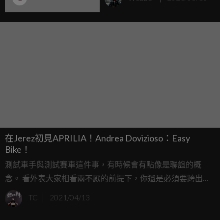
嶺」
在Jerez初見APRILIA！Andrea Dovizioso：Easy
Bike！
測試車手與測試賽車這件事，有時候會有點像是聯誼的概
念。 看外表大家相看兩不厭的前提下，你還是必須要跨出第
一步去認識彼此，當然，第一次的接觸之後可能會有兩個結
TC
2021/04/13
果，一拍即合或一路尬聊。