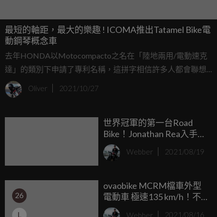
最短的軸距，最大的樂趣 ! ICOMA推出Tatamel Bike電
動鋼琴概念車
去年HONDA以Motocompacto之名在「陸地兩用/電動速克
達」的類別下申請了專利名稱，這拼字相信許多人都會聯想
起過去熟悉Motocompo，猜想HONDA會將經典的鋼琴車
Oliver
2021/10/27
Motocompo以電動車的形式重新復活，或許是因為疫情的關
係，這台HONDA鋼琴車電動版尚未有進一步消息。
世界冠軍的第一台Road
Bike！Jonathan Rea入手
KAWASAKI Z 900RS
Webber
2021/08/19
ovaobike MCRM檔車外型
26
電動車 極速135 km/h！不
充電挑戰公路最高點「武
L
Webber
2021/08/16