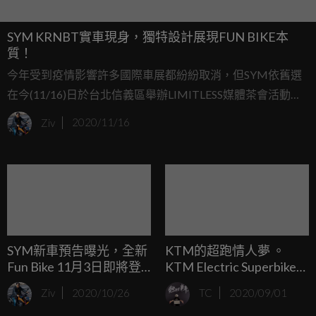
SYM KRNBT實車現身，獨特設計展現FUN BIKE本
質！
今年受到疫情影響許多國際車展都紛紛取消，但SYM依舊選
在今(11/16)日於台北信義區舉辦LIMITLESS媒體茶會活動，
現場更是直接展出在線上車展中現身的重要新車型，其中就
Ziv
2020/11/16
包含最受矚目的靈獸車系新車KRN BT，究竟這台概念西車實
際長怎樣，趕緊跟著我們一起來看看吧！
SYM新車預告曝光，全新
KTM的超跑情人夢 。
Fun Bike 11月3日即將登
KTM Electric Superbike
場？！
Concept By Mohit Solanki
Ziv
2020/10/26
TC
2020/09/01