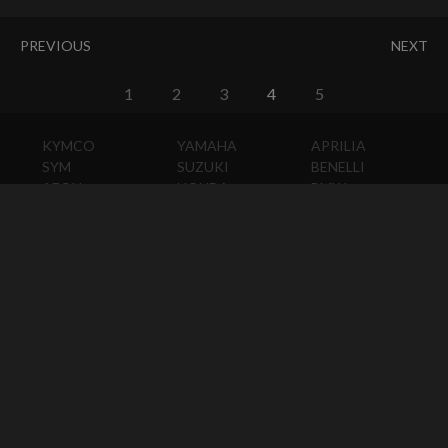
PREVIOUS
NEXT
1
2
3
4
5
KYMCO
YAMAHA
APRILIA
SYM
SUZUKI
BENELLI
AEON
HONDA
BMW
PGO
KAWASAKI
DUCATI
HARLEY-
DAVIDSON
HUSQVARNA
MOTO
GUZZI
MV
AGUSTA
TRIUMPH
KTM
VESPA