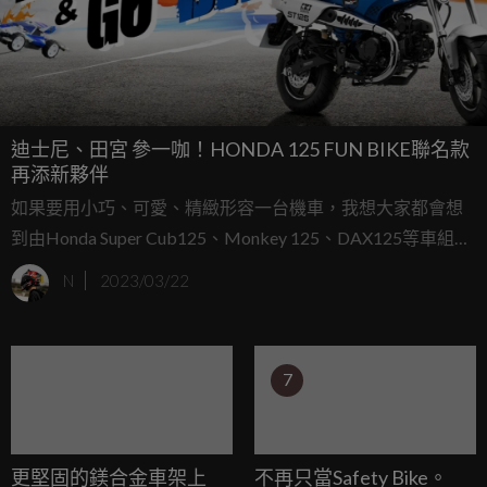
迪士尼、田宮 參一咖！HONDA 125 FUN BIKE聯名款
再添新夥伴
如果要用小巧、可愛、精緻形容一台機車，我想大家都會想
到由Honda Super Cub125、Monkey 125、DAX125等車組成
的豪華FUN CAR陣容；強大的可塑性也讓諸多品牌慕名而
N
2023/03/22
來，與Honda推出聯名車型，今天要介紹的，分別就是
TAMIYA與DISNEY分別聯名的DAX125與Super Cub125的限
量聯名車款。
7
更堅固的鎂合金車架上
不再只當Safety Bike。