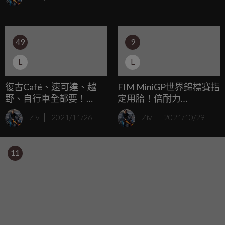
束，Ohvale也在2022年初針對旗下車款推出小改款升級。
49
9
L
L
復古Café、速可達、越
FIM MiniGP世界錦標賽指
野、自行車全都要！
定用胎！倍耐力
ovaobike、oiiobike電動大
DIABLO™ SUPERBIKE賽
Ziv
2021/11/26
Ziv
2021/10/29
軍米蘭車展亮相曝光
車胎家族全新尺寸公開
11