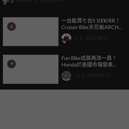
Webber
2022/12/14
的創舉嗎？歷經一段時間的沈寂與準備後，可惜我們無法看
見Ottobike正式量產發售，反而以公司解散，並在2022年底
一台能買七台S 1000 RR！
劃下句點。
6
Cruiser Bike天花板ARCH
1s華麗登場
N
2022/10/25
Fun Bike成員再添一員！
9
Honda於泰國市場發表
CT125 Trail Explorer及全
CJ
2022/09/22
新銀色塗裝