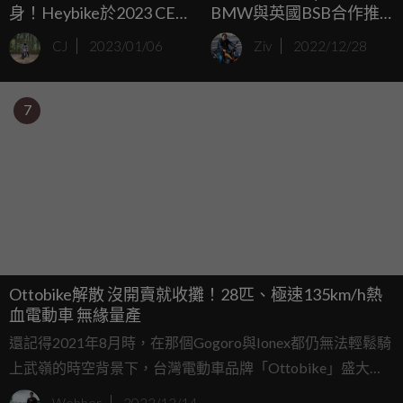
身！Heybike於2023 CES
BMW與英國BSB合作推
發表全新電動摺疊自行車
出「BMW F 900 R 統規
CJ
2023/01/06
Ziv
2022/12/28
Heybike Tyson
賽」！
7
Ottobike解散 沒開賣就收攤！28匹、極速135km/h熱
血電動車 無緣量產
還記得2021年8月時，在那個Gogoro與Ionex都仍無法輕鬆騎
上武嶺的時空背景下，台灣電動車品牌「Ottobike」盛大舉
行媒體試乘活動，邀請媒體不換電、不充電從埔里直上武嶺