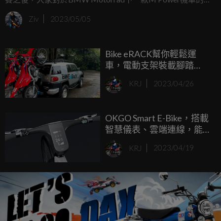
論度就一直居高不下，許多藝術創作者更是憑藉自己的想
Ziv
2023/05/05
像，製作出一台又一台的預想車款設計圖，近日海外知名的
設計師Kar Lee又發揮他的想像力，繪製出M 1000 XR的概念
Bike eRACK幫你輕鬆運
圖讓大家解癮！
車，電動支架裝載腳踏
車、越野車超快速！
KRJ
2023/04/26
OKGO Smart E-Bike，搭載
智慧儀表、雲端連線，能
指紋、臉部辨識解鎖的電
KRJ
2023/04/19
動腳踏車！