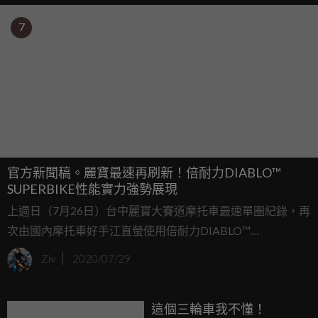
7
官方新聞稿。麗寶最速再刷新！倍耐力DIABLO™
SUPERBIKE性能實力強勢展現
上週日（7月26日）台中麗寶大賽道摩托車最速單圈紀錄，再
次由國內摩托車好手江直螢使用倍耐力DIABLO™
SUPERBIKE寫下1分44.004秒的全新最速紀錄，更是江直螢
Ziv
2020/07/29
繼今年四月在同場地寫下當時最速紀錄（1分45.291秒）後，
再次挑戰自己，並成功寫下同場地的最速單圈紀錄。
這個三輪車我不懂！