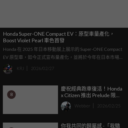
Honda Super-ONE Compact EV：原型車量產化，
Boost Violet Pearl 車色首發
Honda 在 2025 年日本移動展上展示的 Super-ONE Compact
EV 原型車，如今正式宣布量產化，並將於今年在日本市場首
發，隨後進入亞洲與英國（當地名稱為 Super-N）。令人驚
KRJ
2026/02/27
喜的是，量產版幾乎完整保留了原型車的設計，包括寬體外
觀與低趴姿態，展現濃厚的 JDM 精神。
慶祝經典跑車復活！Honda
8
x Citizen 推出 Prelude 限量
雙顯腕錶，滿滿 80 年代
Webber
2026/02/25
JDM 浪漫
你我共同的歸屬感 -「我驕