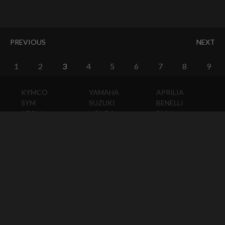
PREVIOUS
NEXT
1
2
3
4
5
6
7
8
9
KYMCO
YAMAHA
APRILIA
SYM
SUZUKI
BENELLI
AEON
HONDA
BMW
PGO
KAWASAKI
DUCATI
HARLEY-
DAVIDSON
HUSQVARNA
MOTO
GUZZI
MV
AGUSTA
TRIUMPH
KTM
VESPA