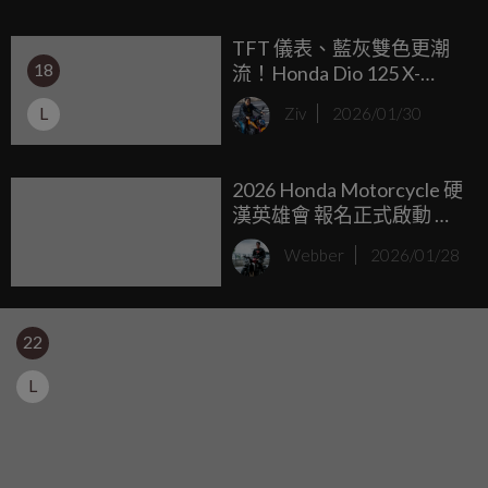
TFT 儀表、藍灰雙色更潮
18
流！Honda Dio 125 X-
Edition 海外售價3.5萬台幣
L
Ziv
2026/01/30
帥氣登場
2026 Honda Motorcycle 硬
漢英雄會 報名正式啟動 關
卡挑戰、林道騎乘、騎乘
Webber
2026/01/28
技巧分享與豐富抽獎一次
滿足
22
L