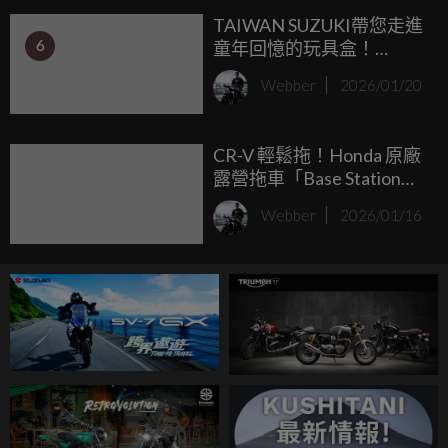
TAIWAN SUZUKI帶您走進
6
童年回憶的玩具盒！
TOMICA 55 週年特
Webber
2026/01/20
仕 Jimny 驚喜現身信義區
CR-V 輕鬆拖！Honda 原廠
露營拖車「Base Station」
發表，超帥模組化設計像
Webber
2026/01/16
太空艙