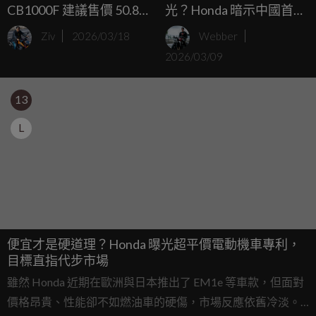
CB1000F 建議售價 50.8
光？Honda 暗示中國首發
萬 台灣登場
的 CB500 Super Four 要到
Ziv
2026/03/18
Webber
日本展示
2026/03/09
13
L
便宜才是硬道理？Honda 曝光超平價電動機車專利，
目標直指代步市場
雖然 Honda 近期在歐洲與日本推出了 EM1e 等車款，但面對
價格昂貴、性能卻不如燃油車的硬傷，市場反應依舊冷淡。