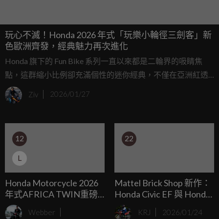
玩心不滅！Honda 2026 年式「玩樂小輪徑三劍客」新
色歐洲齊發，經典魅力再次進化
Honda 旗下的 Fun Bike 系列一直以來都是二輪界的吸睛焦
點，這群縮小比例卻充滿個性的迷你經典，不僅在亞洲紅透
半邊天，連在歐美市場都寫下了亮眼的銷售佳績，隨著 2026
Ziv
2026/01/27
年式的到來，Honda 針對旗下的 Monkey 125、ST125 Dax
以及 Super Cub C125 推出了全新的視覺色彩方案。
12
22
L
Honda Motorcycle 2026
Mattel Brick Shop 新作：
年式AFRICA TWIN重磅
Honda Civic EF 與 Honda
登場 傳承經典冒險精神，
S2000 積木套組，1:20 比
Webber
KRJ
2026/01/24
以科技與性能定義長途探
例、可動細節、專屬展示