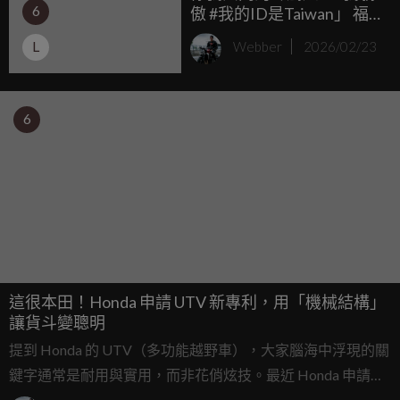
6
傲 #我的ID是Taiwan」 福
斯商旅推出ID. Buzz ”
L
Webber
2026/02/23
ID.TAIWAN 限量版” 社群留
言就有機會免費開啟一年
純電旅程 攜手為WBC中華
隊加油
6
這很本田！Honda 申請 UTV 新專利，用「機械結構」
讓貨斗變聰明
提到 Honda 的 UTV（多功能越野車），大家腦海中浮現的關
鍵字通常是耐用與實用，而非花俏炫技。最近 Honda 申請的
一項新專利再次印證了這個不搞噱頭，只解決問題的品牌精