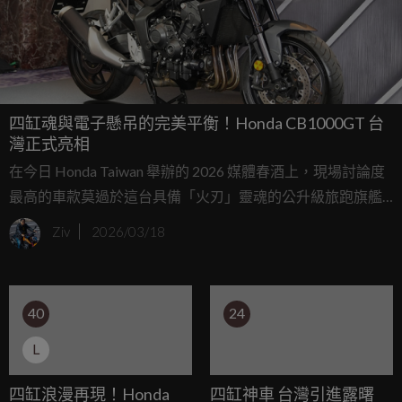
四缸魂與電子懸吊的完美平衡！Honda CB1000GT 台
灣正式亮相
在今日 Honda Taiwan 舉辦的 2026 媒體春酒上，現場討論度
最高的車款莫過於這台具備「火刃」靈魂的公升級旅跑旗艦
Honda CB1000GT，這台被本田定義為「High Performance
Ziv
2026/03/18
Tourer」的全新作品，目標是將純粹的運動熱血注入到長途
旅行的基因中。
40
24
L
四缸浪漫再現！Honda
四缸神車 台灣引進露曙