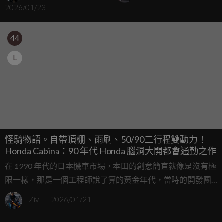
2026/01/23
險新標竿
架
44
L
怪騎物語。自帶頂棚、雨刷、50/90二行程雙動力！
Honda Cabina：90 年代 Honda 腦洞大開都會通勤之作
在 1990 年代的日本機車市場，本田的創意簡直就像是沒有極
限一樣，那是一個工程師說了算的黃金年代，當時的開發團
隊抱持著一種近乎偏執的熱情，思考著如何讓騎士在都市通
Ziv
2026/01/21
勤中徹底擺脫雨衣的束縛，於是他們在 1994 年推出了這款名
為 Cabina 的兩輪速克達。