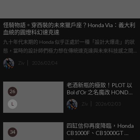
怪騎物語。穿西裝的未來獵戶座？Honda Via：義大利
血統的圓燈科幻速克達
九十年代末期的 Honda 似乎正處於一種「設計大爆走」的狀
態，當時的設計師們極力想在傳統速克達與未來科技感之間
找尋平衡點，在那個歐陸速克達風潮正盛的年代，Honda 決
Ziv
2026/02/04
定在義大利廠區研發出一款與眾不同的作品，這就是我們今
天「怪騎物語」的主角——Honda Via；這台車看起來像是把
老酒新瓶的極致！PLOT 以
現代主義建築搬到了兩顆輪子上，充滿了那種初見覺得突
26
Bol d'Or 之名魔改 HONDA
兀，再看卻覺得有點前衛的義大利式美學。
CB1000F
L
Ziv
2026/02/03
四缸信仰再度降臨，Honda
34
CB1000F、CB1000GT 台