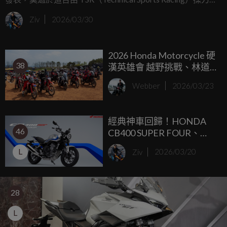
Honda CB1000F 改裝作品，尤其是近期台灣本田才剛宣布
Ziv
2026/03/30
CB1000F 在台建議售價為 50.8 萬元，這讓不少準車主開始盤
算交車後該如何「點綴」自己的愛車。
2026 Honda Motorcycle 硬
38
漢英雄會 越野挑戰、林道
奔馳 打造最硬派ADV車主
Webber
2026/03/23
盛會 完美落幕
經典神車回歸！HONDA
46
CB400 SUPER FOUR、
CBR400R FOUR 四缸概念
L
Ziv
2026/03/20
車大阪車展亮相
28
L