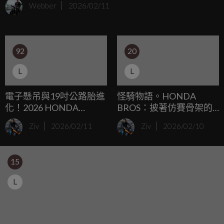
Webber
2026/02/11
神。這項專利的核心概念是一個藏在後貨斗下方的置物箱
92
20
L
L
電子懸吊與19吋公路胎進
怪騎物語。HONDA
化！2026 HONDA
BROS：披著仿賽骨架的
AFRICA TWIN 1100 ES /
本格派V型雙缸街車！
Ziv
2026/02/11
Ziv
2026/02/10
ADVENTURE SPORTS 雙
車小改款重點直擊
15
L