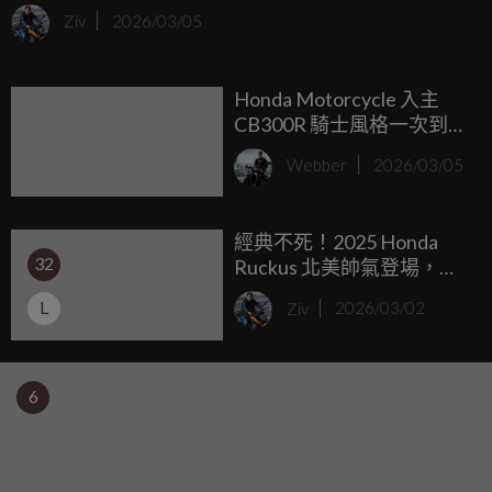
不過，根據最新的專利圖顯示，Honda 打算換個思路：如果
Ziv
2026/03/05
做不出高性能的電動重機，那就做一台比腳踏車還便宜的電
動機車。
Honda Motorcycle 入主
CB300R 騎士風格一次到位
購車及送聯名部品三件組
Webber
2026/03/05
2026購買指定車款 享一萬
元專屬購車金
經典不死！2025 Honda
32
Ruckus 北美帥氣登場，這
台「長青樹」竟然還在使
L
Ziv
2026/03/02
用化油器？
6