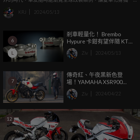
無二的藝術品，豈不快哉？但是資訊發達也是一把雙面刃，
KRJ
2024/05/13
眼界大開的同時也難免羨慕國外那些「買不到的夢幻逸
品」，比如說，讓全球車友心心念念的 Yamaha XSR900 GP，
剎車輕量化！ Brembo
至今仍未在台灣正式發表，真是令人扼腕。
6
Hypure 卡鉗有望伴隨 KTM
990 RC R、Yamaha YZF-
L
Ziv
2024/05/13
R9 同步登場
傳奇紅、午夜黑新色登
7
場！YAMAHA XSR900
2024年式海外發表
Ziv
2024/04/22
12