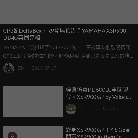
CP3配DeltaBox，R9登場預告？YAMAHA XSR900
DB40 英國亮相
YAMAHA自從推出了YZF-R7之後，一直被車友們敲碗搭載
CP3三缸引擎的YZF-R9，但YAMAHA卻只是吊胃口般的推出
了XSR GP的改裝套件，不過在2023年的Goodwood Festival
Ziv
2023/07/17
of Speed帶來了讓車友們眼睛為之一亮的XSR900 DB40概念
車，這會不會是YZF-R9登場的預告呢？
經典仿賽RD500LC重回現
代。XSR900 GP by Velocity
Moto
CJ
2023/05/25
變身XSR900 GP！Y'S Gear
6
開賣XSR900 Authentic