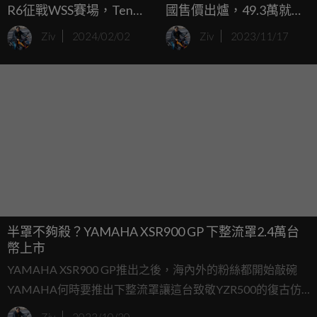
R6征戰WSS賽場，Ten
國售價出爐，49.3萬就能
Kate Racing領隊預告
把復古仿賽騎回家！
Ziv
2024/02/02
Ziv
2023/11/17
2025年上市！
半罩不夠殺？YAMAHA XSR900 GP 下整流罩2.4萬台
幣上市
YAMAHA XSR900 GP推出之後，海內外的粉絲都開始敲碗
YAMAHA何時要推出下整流罩讓這台致敬YZR500的復古仿
賽看起來更完整，果不其然，YAMAHA很快就聽到粉絲們的