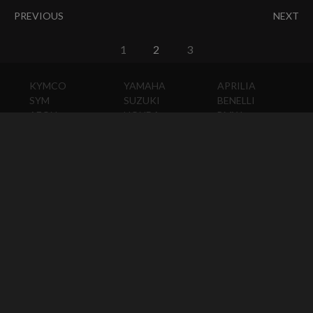
PREVIOUS
NEXT
1
2
3
KYMCO
YAMAHA
APRILIA
SYM
SUZUKI
BENELLI
AEON
HONDA
BMW
PGO
KAWASAKI
DUCATI
HARLEY-
DAVIDSON
HUSQVARNA
MOTO
GUZZI
MV
AGUSTA
TRIUMPH
KTM
VESPA