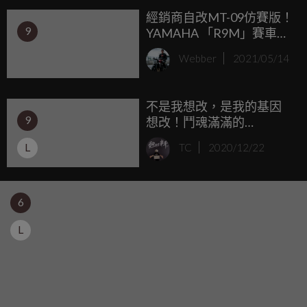
經銷商自改MT-09仿賽版！
9
YAMAHA 「R9M」賽車設
定、動力暴漲
Webber
2021/05/14
不是我想改，是我的基因
9
想改！鬥魂滿滿的
YAMAHA
L
TC
2020/12/22
XSR900"CARBONA XR9"
by BOTTPOWER
6
L