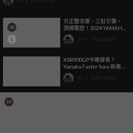
Ziv
2023/10/30
心聲，推出了XSR900 GP的下整流罩套件，海外售價為
623.02英鎊，約台幣2.4萬元左右。
方正整流罩、三缸引擎、
30
頂規電控！2024 YAMAHA
XSR900 GP 海外發表
L
Ziv
2023/10/24
XSR900GP今晚發表！
Yamaha Faster Sons 新車預
告曝光
Ziv
2023/10/24
10