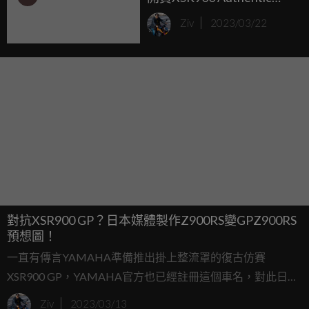
Sports Blood line復古賽車
Ziv
2023/03/22
改裝套件
對抗XSR900 GP？日本媒體製作Z900RS變GPZ900RS
預想圖！
一直有傳言YAMAHA準備推出掛上整流罩的復古仿賽
XSR900 GP，YAMAHA官方也已經註冊這個車名，對此日本
媒體就預測，如果XSR900 GP真的發表，肯定會掀起一波全
Ziv
2023/03/13