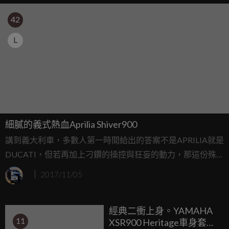
42
L
細膩的義式熱血Aprilia Shiver900
講到義大利車，多數人第一時間給出的答案不是APRILIA就是
DUCATI，但若再加上刁鑽的操控與狂妄的動力，那這份殊
榮絕非前者莫屬，而提到APRILIA得特就不得不提那具緊湊
2017/11/05
V4引擎，集中的重心綿密的動力，讓不知多少愛車人為之瘋
狂，但在此之外其實還有另一具流著相同血液，但個性卻更
經典二衝上身。YAMAHA
為鮮明的V-Twin猛獸，在去年的米蘭車展中APRILIA也為它
11
XSR900 Heritage車身套件
帶來的全新的大改款，不但動力更狂暴，電控更是全方面升