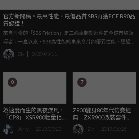
官方新聞稿。最高性能、最優品質 SBS再獲ECE R90品
質認證！
來自丹麥的「SBS Friction」是二輪車制動部件的全球市場領
導者。一直以來，SBS高性能煞車來令片的優異性能，透過頂
級賽事的淬煉與成績實證，獲得全球廣大騎士族群們的選用
Ziv
2020/03/11
與支持，更是SBS不斷精進產品實力的動力。所有SBS煞車來
令片產品除了在賽道上與賽事夥伴（Partners in Racing）並肩
研發、測試之外，更在頂級賽事中（ex. MotoGP、WSBK…
8
7
等），履創佳績；除此之外，在公路賽事（ex. TT賽事）更是
歷年來眾多冠軍車手選用的唯一品牌，高性能的產品實力早
已深植於騎士心中。
為速度而生的黑夜疾風，
Z900變身80年代仿賽經
「CP3」 XSR900輕量化
典！ZXR900改裝套件
套件
by.JAPAN LEGENDS
Jerry
2019/07/23
Ziv
2019/06/26