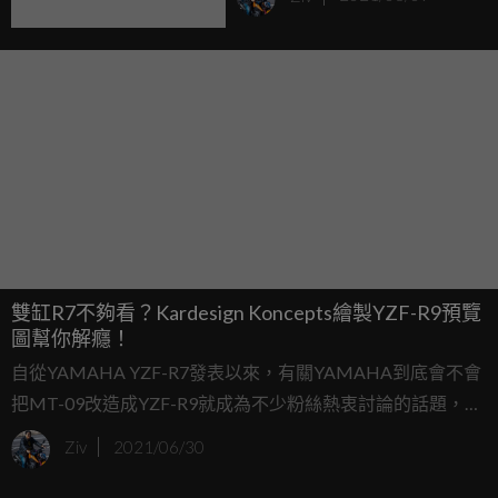
利！
雙缸R7不夠看？Kardesign Koncepts繪製YZF-R9預覽
圖幫你解癮！
自從YAMAHA YZF-R7發表以來，有關YAMAHA到底會不會
把MT-09改造成YZF-R9就成為不少粉絲熱衷討論的話題，確
實必須說，YZF-R7縱然有著更好的性價比，但MT-09那狂野
Ziv
2021/06/30
的三缸引擎動力和源自R1的電控系統，不拿來打造一台YZF-
R9三缸仿賽實在太可惜了。