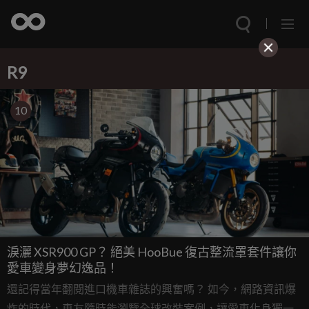
R9
10
淚灑 XSR900 GP？ 絕美 HooBue 復古整流罩套件讓你
愛車變身夢幻逸品！
還記得當年翻閱進口機車雜誌的興奮嗎？ 如今，網路資訊爆
炸的時代，車友隨時能瀏覽全球改裝案例，讓愛車化身獨一