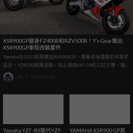
XSR900GP變身FZ400R和RZV500R！Y's Gear推出
XSR900GP車殼改裝套件
Yamaha在2023年底推出XSR900GP，靠著老味濃厚的半罩式
設計、YZR500經典塗裝，加上源自MT-09的三缸引擎、電控
配備，成功吸引到無數老派騎士的目光；最近在日本舉辦的
Ziv
2024/03/19
大阪車展上，Y's Gear更帶來以FZ400R、RZV500R作為靈感
設計的車殼改裝套件，讓XSR900GP更有老味。
Yamaha YZF-R9取代YZF-
YAMAHA XSR900 GP英