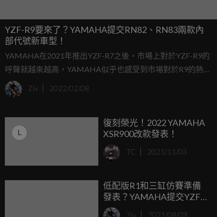
YZF-R9要來了？YAMAHA提交RN82、RN83兩款內
部代號新車型！
YAMAHA在2021年推出YZF-R7之後，市場上對於YZF-R9的
呼聲就越來越高，YAMAHA似乎也感受到市場對於R9的熱烈
期盼，在近日曝光兩款疑似YZF-R9的車輛內部代號RN82、
Ziv
2022/02/08
RN83，對應先前YAMAHA在海外的專利註冊，讓人越來越
期待YAMAHA會不會在2022年底帶來驚喜。
復刻榮光！2022 YAMAHA
L
XSR900改款發表！
TC
2021/11/03
低配版R1和三缸仿賽準備
發表？YAMAHA提交YZF-
R2、YZF-R9註冊商標專
Ziv
2021/08/09