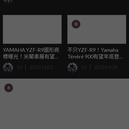
新的復古仿賽浪潮，在此情境下，KAWASAKI Z900RS這台長
年霸佔日本銷量排行榜冠軍的車款，肯定會面臨挑戰，對此
日本媒體也製作出以Z900RS為基礎打造的GPZ900RS預測
8
圖。
YAMAHA YZF-R9圖形商
不只YZF-R9！Yamaha
標曝光！米蘭車展有望實
Ténéré 900有望年底登
車亮相？
場？
Ziv
2022/11/01
Ziv
2022/04/28
6