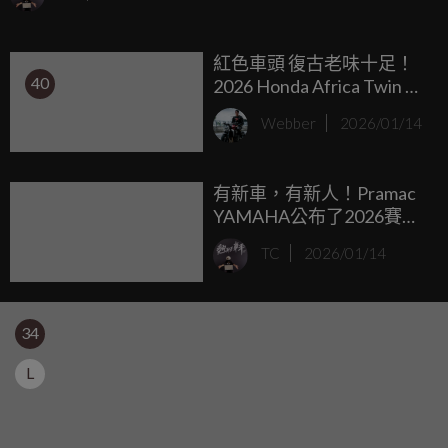
紅色車頭 復古老味十足！
40
2026 Honda Africa Twin 全
車系換新裝，台灣哪時要
Webber
2026/01/14
引進？
有新車，有新人！Pramac
YAMAHA公布了2026賽季
新塗裝與Toprak
TC
2026/01/14
Razgatlioglu首次以GP車手
身分登場！
34
L