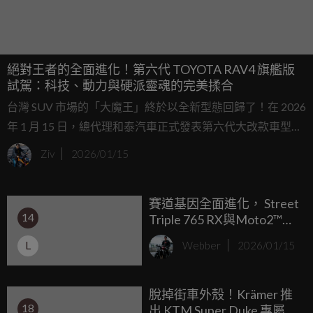
絕對王者的全面進化！第六代 TOYOTA RAV4 旗艦版
試駕：科技、動力與硬派靈魂的完美揉合
台灣 SUV 市場的「大魔王」終於以全新型態回歸了！在 2026
年 1 月 15 日，總代理和泰汽車正式發表第六代大改款車型，
這次改款不僅外觀大刀闊斧，更直接標配了最新世代的 TSS
Ziv
2026/01/15
4.0 安全防護系統，展現極大誠意，更讓人驚喜的是，正式建
議售價比起預售階段有感調降，入門豪華版僅需 104 萬元，
賽道基因全面進化， Street
而我們這次試駕的則是配備最為均衡、科技感爆棚的「旗艦
14
Triple 765 RX與Moto2™限
版」，正式售價為 130 萬元 。
量版強勢登場 75.8萬元起
L
Webber
2026/01/15
脫掉街車外殼！Krämer 推
18
出 KTM Super Duke 專屬賽