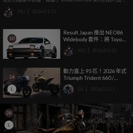
計，並加入更多互動功能。
KRJ
2026/01/22
Result Japan 推出 NEO86
10
Widebody 套件：將 Toyota
FT86 打造成 AE86 Trueno
KRJ
2026/01/22
寬體版，碳纖維材質、專
屬燈組、完整改裝套件
動力直上 95 匹！2026 年式
24
Triumph Trident 660 /
Tiger Sport 660 性能大升級
L
Ziv
2026/01/21
28
L