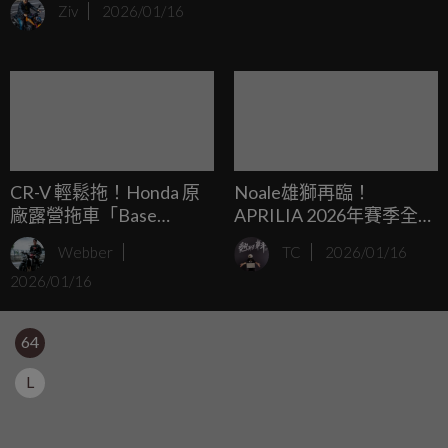
Ziv
2026/01/16
的騎士準備的，哈雷直接把所有能裝的選配件全部塞進這台
車裡，雖然誠意滿滿，但也讓這台美式大隻馬的體重直逼
300 公斤大關。
CR-V 輕鬆拖！Honda 原
Noale雄獅再臨！
廠露營拖車「Base
APRILIA 2026年賽季全新
Station」發表，超帥模組
廠隊RS-GP塗裝亮相，獅
Webber
TC
2026/01/16
化設計像太空艙
頭標誌重新回歸！
2026/01/16
64
L