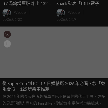
R7 渦輪增壓版 炸出 132
Shark 發表「IRID 電子變
PS，耐久賽越級痛宰公升
色片」，太陽能驅動 1 秒
Webber
Webber
級
瞬間變黑
2026/01/20
2026/01/19
36
L
從 Super Cub 到 PG-1！日媒精選 2026 年必看 7 款「免
離合器」125 玩樂車推薦
在 2026 年的今天白牌輕檔車早已不是單純的代步工具，更多
的是展現個人品味的 Fun Bike，對於許多嚮往檔車機械感，