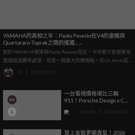
YAMAHA的真相之年：Paolo Pavesio在V4的豪賭與
Quartararo-Toprak之間的搖擺... ...
對於YAMAHA車隊與Paolo Pavesio而言，今年都不能簡單地
當個過渡賽季處理，而是一個重大的轉捩點。在Lin Jarvis這
位在MotoGP歷史中帶有相當重要角色與代表性的人物執掌
TC
2026/01/19
YAMAHA車隊二十餘年之後，Pavesio這位義大利主管迎來
了他擔任YAMAHA車隊負責人的第一年，同時，他也正在發
一台電視價格堪比三輛
現自己正面臨近幾年來最棘手的問題之一：全新的YAMAHA
66
911！Porsche Design x C-
V4引擎技術、競技與戰略上的過渡。
SEED可摺疊電視
L
Yueh Wu
2026/01/18
穿上金裝更顯貴氣！2026