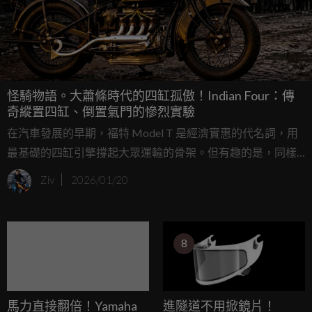
怪騎物語。大蕭條時代的四缸孤傲！Indian Four：傳
奇縱置四缸、倒置氣門的慘烈實驗
在汽車發展的早期，福特 Model T 是經濟實惠的代名詞，用
最基礎的四缸引擎撐起大眾運輸的骨架。但有趣的是，同樣
的四缸配置在二輪世界卻有著截然不同的地位；當年的美國
Ziv
2026/01/20
重機市場，單缸與雙缸引擎就像是福特的平價代步車，而
「四缸機車」則是頂點中的頂點，是財富與性能的象徵。 這
款 1933 年的 Indian Four Model 403，正是那個輝煌時代留下
8
的移動藝術品，即便是在經濟大蕭條的最谷底，它依然以優
雅且強大的姿態傲視群倫。
馬力直接翻倍！Yamaha
進隧道不用掀鏡片！