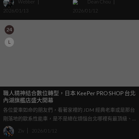
Webber
Dean Chou
車完全體
2026/01/13
2026/01/12
24
L
職人精神結合數位轉型，日本 KeePer PRO SHOP 台北
內湖旗艦店盛大開幕
各位愛車如命的朋友們，看著家裡的 JDM 經典老車或是那台
剛落地的歐系性能車，是不是總在煩惱台北哪裡有最頂級、
最讓人放心的美容服務？現在不用再羨慕中南部的車友了，
Ziv
2026/01/12
日本第一連鎖鍍膜品牌 KeePer PRO SHOP 終於正式進軍台