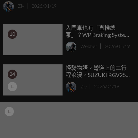
卻又討厭在市區塞車時瘋狂拉離合器的騎士來說，搭載自動
Ziv
2026/01/19
離心式離合器的車款簡直是救贖，這類車款讓你保有腳踩換
檔的靈魂，左手卻能優雅地抓著把手，完全不用擔心熄火的
入門車也有「直推總
尷尬，即便是經驗不豐富的騎士也能輕易享受檔位切換的律
10
泵」？WP Braking Systems
動感，近期日本媒體就整理了 8 台 2026 年式的「免拉離合玩
規格全解析，FCR4 卡鉗輕
樂小車」，趕快一起來看看有沒有你心目中的夢想車吧！
Webber
2026/01/19
到誇張！
怪騎物語。彎道上的二行
24
程浪漫，SUZUKI RGV250Γ
VJ22A：右側雙出排氣管與
L
Ziv
2026/01/19
海鷗搖臂的絕美熟成！
L