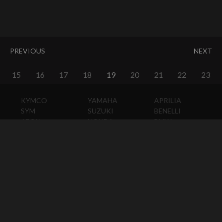
PREVIOUS
NEXT
15
16
17
18
19
20
21
22
23
KYMCO
YAMAHA
APRILIA
SYM
SUZUKI
BENELLI
AEON
HONDA
BMW
PGO
KAWASAKI
DUCATI
HARLEY-
DAVIDSON
HUSQVARNA
MOTO
GUZZI
MV
AGUSTA
TRIUMPH
KTM