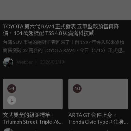
TOYOTA 第六代 RAV4 正式發表 五車型較預售再降
價，104 萬起標配 TSS 4.0 與滿滿科技感
台灣 SUV 市場的絕對王者回來了！自 1997 年導入以來累積
銷售突破 32 萬台的 TOYOTA RAV4，今日（1/13）正式迎來
第六代大改款車型發表。總代理和泰汽車這次展現極大誠
Webber
2026/01/13
意，不僅一口氣導入三種風格外觀與內裝設定，更開出亮眼
的售價，入門款豪華版建議售價僅需 104 萬元，尊爵以上車
款則皆較預售價-1萬元，誓言要再次席捲國內休旅車市場。
54
10
L
文武雙全的級距標竿！
ARTA GT 套件上身，
Triumph Street Triple 765
Honda Civic Type R 化身
RS：細膩與狂暴並存的街
合法上路的賽道戰車