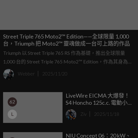
Street Triple 765 Moto2™ Edition——全球限量 1,000
台，Triumph 把 Moto2™ 靈魂做成一台可上路的作品
Triumph 以 Street Triple 765 RS 作為基礎，推出全球限量
1,000 台的 Street Triple 765 Moto2™ Edition，作為其身為
Moto2™ 世界錦標賽獨家引擎供應商的紀念之作。這款限量
Webber
2025/11/20
車型不僅承接賽事技術，同時也以獨特的造型語彙與材料運
用，呈現截然不同於 RX 與 RS 的定位：它是一台具有明確收
LiveWire EICMA 大爆發！
藏價值的２頂級作品。
62
S4 Honcho 125c.c. 電動小
鋼砲、S2 大羊與「10分鐘
L
Ziv
2025/11/18
快充」性能王 S2 Corsa 規
格全公開
NIU Concept 06：20 kW、