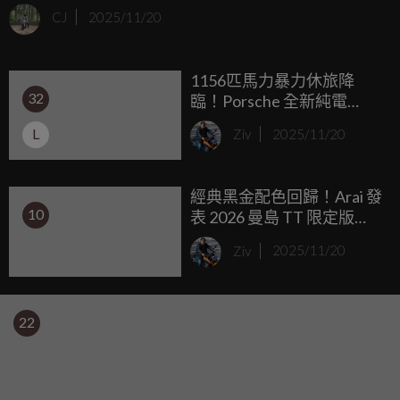
全新的TRK 902 Stradale，具備著強烈運動感的外觀設計之
CJ
2025/11/20
下，雖然動力些微的調整，但換來的是更平易近人的價格！
話不多說，就讓我們來看看他有哪些亮點吧！
1156匹馬力暴力休旅降
32
臨！Porsche 全新純電
Cayenne 正式發表，零百
L
Ziv
2025/11/20
加速 2.5 秒虐殺超跑，台灣
售價 419 萬起
經典黑金配色回歸！Arai 發
10
表 2026 曼島 TT 限定版
RX-7V Evo，2026年五月準
Ziv
2025/11/20
備手刀搶購
22