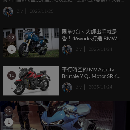
時，那種吸引力絕對是另一個層次的，Honda CBR車系在曼
Ziv
2025/11/25
島TT的歷史長河中早已寫下無數傳奇，這個賽事不只造就了
傳奇車款，更誕生了許多被稱為「神」的車手。這次，
限量9台、大師出手就是
Honda UK決定將這份榮耀實體化，針對英國市場推出了極度
22
香！46works打造 BMW
稀有的限量版CBR1000RR-R Fireblade SP，而且全球僅有12
R12 nineT Complete
位幸運兒能夠擁有這台夢幻逸品。
L
Ziv
2025/11/24
Custom #02 絕美登場
平行時空的 MV Agusta
10
Brutale？QJ Motor SRK
921 Roadster 銳利登場
L
Ziv
2025/11/24
20
L