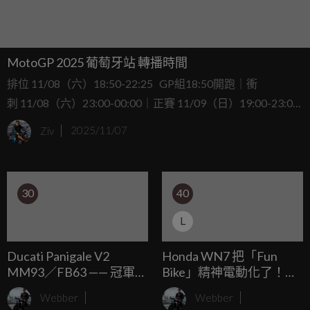
MotoGP 2025 葡萄牙站 轉播時間
排位 11/08（六）18:50-22:25 GP組18:50開跑｜衝
刺 11/08（六）23:00-00:00｜正賽 11/09（日）19:00-23:00
GP組22:00開跑
Ziv
2025/11/07
30
40
L
Ducati Panigale V2
Honda WN7 把「Fun
MM93／FB63 —— 冠軍
Bike」精神電動化了！
版，雙雄塗裝同場登場！
CCS2充電孔、零百加速
Webber
Webber
4.6 秒。但是你為何不買