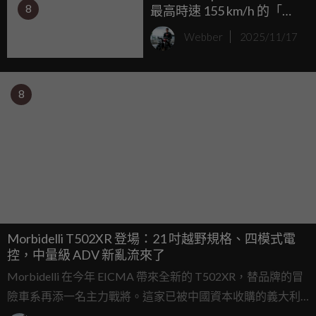
8
最高時速 155 km/h 的「超
級電動大羊」在 EICMA 震
Webber
2025/11/17
撼亮相
8
Morbidelli T502XR 登場：21 吋越野規格、四模式電
控，中量級 ADV 新亂流來了
Morbidelli 在今年 EICMA 帶來全新的 T502XR，替品牌的冒
險車系再添一名主力戰將。這家已被中國資本收購的義大利
品牌，近年持續針對歐洲冒險車市場布局，而 T502XR 也瞄