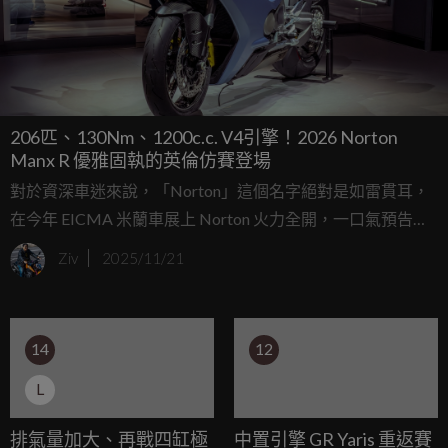
206匹、130Nm、1200c.c. V4引擎！2026 Norton
Manx R 優雅固執的英倫仿賽登場
對於資深車迷來說，「Norton」這個名字絕對是如雷貫耳，
在今年 EICMA 米蘭車展上 Norton 火力全開，一口氣預告了
全新的產品線，其中搭載 1200c.c. V4 心臟的全新仿賽
Ziv
2025/11/21
Norton Manx R 不只規格強悍，更帶著一股「老子不跟你玩
馬力數字遊戲」的霸氣，準備在全球市場與杜卡迪、BMW
等強權一較高下。
14
12
L
排氣量加大、再戰四缸極
中置引擎 GR Yaris 重返賽