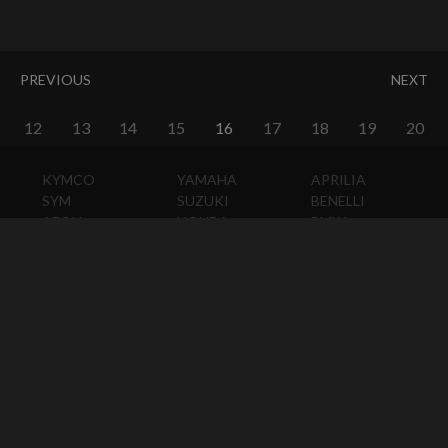
PREVIOUS
NEXT
12
13
14
15
16
17
18
19
20
KYMCO
YAMAHA
APRILIA
SYM
SUZUKI
BENELLI
AEON
HONDA
BMW
PGO
KAWASAKI
DUCATI
HARLEY-
DAVIDSON
HUSQVARNA
MOTO
GUZZI
MV
AGUSTA
TRIUMPH
KTM
VESPA