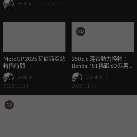
Webber
2025/11/17
準 Voge DS525X、QJMotor SRT600 S 等中量級 ADV 勢力，
準備搶下全球市場的新一波成長紅利。官方預計 2026 上半年
先在義大利與西班牙開賣，之後才會擴展到其他歐洲與海外
20
市場。
MotoGP 2025 瓦倫西亞站
250 c.c.混合動力怪物：
轉播時間
Benda P51 挑戰 60 匹馬力
極限
Webber
Webber
2025/11/14
2025/11/14
12