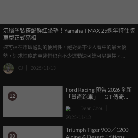
沉穩塗裝搭配鮮紅坐墊！Yamaha TMAX 25週年特仕版
車型正式亮相
速可達在市區通勤的便利性，絕對是不少人看中的最大優
勢，追求性能的車迷們也有不少運動速可達可以選擇，
Yamaha TMAX車系就是這個車種的長青樹之一。而今年也剛
CJ
2025/11/13
好迎來該車係推出25週年，Yamaha也順勢推出了特仕版車型
紀念這重要的里程碑！趕快來看看這次迎來了哪些變化吧！
Ford Racing 預告 2026 全新
12
「量產跑車」 GT 傳奇是
否將再度回歸？
Dean Chou
2025/11/13
Triumph Tiger 900／1200
88
Alpine & Desert Editions 雪