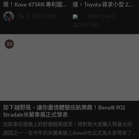
限！Kove 475RR 專利圖
道，Toyota 尋求小型 2.0
曝光，同場加映單搖臂
升渦輪極限
Ziv
2025/11/21
Dean Chou
250RR
2025/11/20
10
卸下越野風，讓你盡情體驗巡航樂趣！Benelli 902
Stradale米蘭車展正式發表
巡航車在道路上的舒適騎乘感受，絕對是大家購入時最大的
誘因之一，在今年的米蘭車展上Benelli也正式為大家帶來了