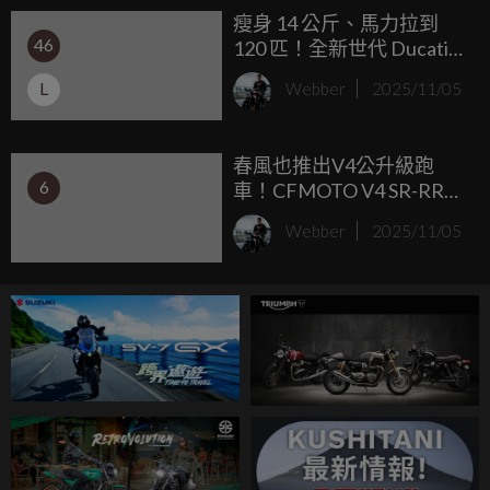
瘦身 14 公斤、馬力拉到
46
120 匹！全新世代 Ducati
Hypermotard V2 更適合在
L
Webber
2025/11/05
街道上壞壞
春風也推出V4公升級跑
6
車！CFMOTO V4 SR-RR
Prototype 有210匹以上馬
Webber
2025/11/05
力 甚至配有會動的翅膀