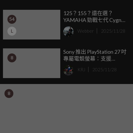
的時候，鈴木卻梭哈了一把大的，直接挑戰被譽為「夢幻引
125？155？還在選？
擎」的轉子技術，這就是我們今天要聊的主角：Suzuki RE5。
54
YAMAHA 勁戰七代 Cygnus
這不僅是鈴木工程師的熱血結晶，更是當年世界上極少數真
XR 一秒找到答案 買就對了
正量產化的轉子引擎摩托車。
L
Webber
2025/11/28
Sony 推出 PlayStation 27 吋
8
專屬電競螢幕：支援
DualSense 充電掛鉤、PS5
KRJ
2025/11/28
120Hz、PC 240Hz，2026
年美日限定上市。
8