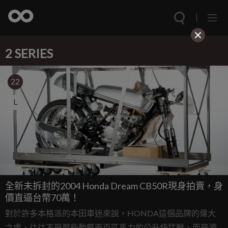
2 SERIES
22
L
全新未拆封的2004 Honda Dream CB50R現身拍賣，身
價直逼台幣70萬！
對於許多本格派的本田車迷來說，HONDA這個品牌的偉大
之處，往往不是那些動輒兩百匹馬力的公升級猛獸，而是源