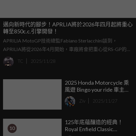
邁向新時代的腳步！APRLIA將於2026年四月起將重心
轉至850c.c.引擎開發！
APRILIA MotoGP技術總監Fabiano Sterlacchini談到，
APRILIA將從2026年4月開始，車廠將會把重心從RS-GP的
1,000 c.c.賽車引擎的開發轉移至全新的850 c.c. MotoGP原型
TC
2025/11/28
車的研發上。
2025 Honda Motorcycle 乘
風遊 Bingo your ride 車主專
屬活動 正式啟動 加入騎士
Ziv
2025/11/27
們的行列，解鎖專屬你的
冒險地圖！ Switch2主機、
Garmin運動手錶等你抽
125年底蘊釀造的經典！
10
Royal Enfield Classic