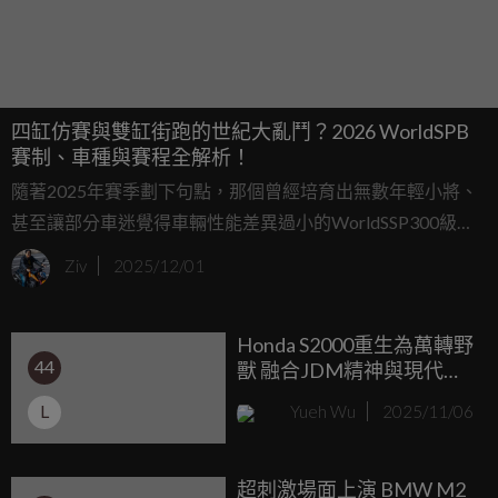
四缸仿賽與雙缸街跑的世紀大亂鬥？2026 WorldSPB
賽制、車種與賽程全解析！
隨著2025年賽季劃下句點，那個曾經培育出無數年輕小將、
甚至讓部分車迷覺得車輛性能差異過小的WorldSSP300級別
正式走入歷史，取而代之的是將在2026年全新登場的「FIM
Ziv
2025/12/01
World Sportbike Championship」，簡稱WorldSPB。
Honda S2000重生為萬轉野
44
獸 融合JDM精神與現代性
能
L
Yueh Wu
2025/11/06
超刺激場面上演 BMW M2