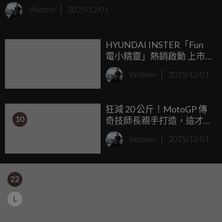
07 Y-AMT」全新年式同步上市。自 12 月 3 日起，於全台
Webber
2025/12/01
YMS 重機旗艦店展開預購。
HYUNDAI INSTER「Fun
電小精靈」熱銷啟動 上市
收單突破200張 候車期約
Webber
2025/12/01
3個月
狂減 20 公斤！MotoGP 傳
10
奇技師長親手打造，這才
是 Ténéré 700 的「完全
Webber
2025/12/01
體」
22
L