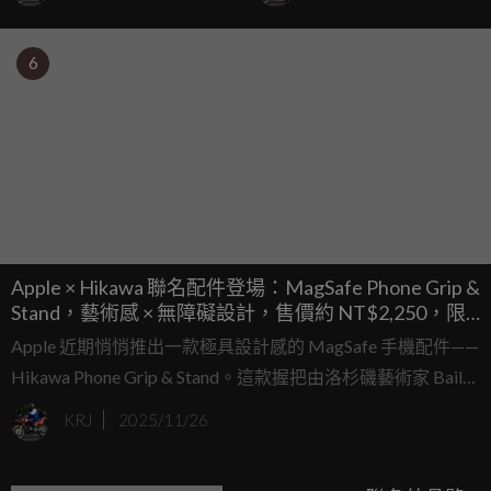
件，售價約 NT$12,500。
價約 NT$29,000！
6
Apple × Hikawa 聯名配件登場：MagSafe Phone Grip &
Stand，藝術感 × 無障礙設計，售價約 NT$2,250，限
量秒殺！
Apple 近期悄悄推出一款極具設計感的 MagSafe 手機配件——
Hikawa Phone Grip & Stand。這款握把由洛杉磯藝術家 Bailey
Hikawa 設計，外型宛如當代美術館禮品店的藝術品，卻同時
KRJ
2025/11/26
具備貼心的無障礙功能。它的誕生是為了慶祝 Apple 在無障
礙領域的 40 年努力，並且與有肌力或手部靈巧度限制的使用