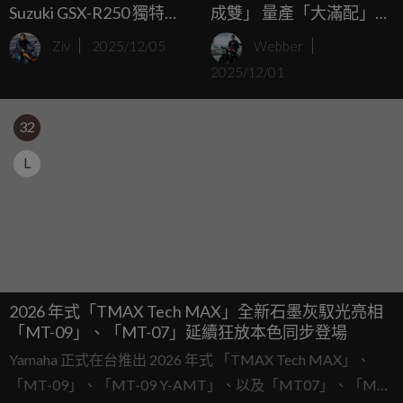
Suzuki GSX-R250 獨特
成雙」 量產「大滿配」新
「雙喉化油器」配置，竟
武器「新 K1 特仕版」
Ziv
2025/12/05
Webber
是為了讓你舒服旅行？
2025/12/01
32
L
2026 年式「TMAX Tech MAX」全新石墨灰馭光亮相
「MT-09」、「MT-07」延續狂放本色同步登場
Yamaha 正式在台推出 2026 年式 「TMAX Tech MAX」、
「MT-09」、「MT-09 Y-AMT」、以及「MT07」、「MT-