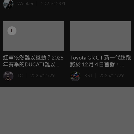
Webber
2025/12/01
至遠赴日本實地取景拍攝主視覺，屆時從場地佈置到體驗都
將充滿濃厚的日式風情，讓車友宛如置身日本岐阜縣。
L
紅軍依然難以撼動？2026
Toyota GR GT 新一代超跑
年賽季的DUCATI難以忽
將於 12 月 4 日首發，
視群雄崛起的事實！
2026 東京改裝車展實車
TC
2025/11/29
KRJ
2025/11/29
亮相！