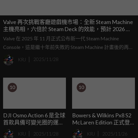
Valve 再次挑戰客廳遊戲機市場：全新 Steam Machine
主機亮相，六倍於 Steam Deck 的效能，預計 2026 年
初上市。
Valve 在 2025 年 11 月正式公布新一代 Steam Machine
Console，這是繼十年前失敗的 Steam Machine 計畫後的再出
發。不同於過去依靠第三方硬體廠商，這次 Valve 完全自行設
KRJ
2025/11/28
計與生產，並以 Steam Deck 的成功經驗為基礎，打造一台專
屬客廳的高效能電玩主機。
10
10
DJI Osmo Action 6 是全球
Bowers & Wilkins Px8 S2
首款具備可變光圈的運動
McLaren Edition 正式登
相機，支援 f/2.0–f/4.0，
場：Papaya 橙耳罩、碳纖
KRJ
2025/11/28
KRJ
2025/11/26
搭載方形大尺寸感光元
維單體、30 小時續航，售