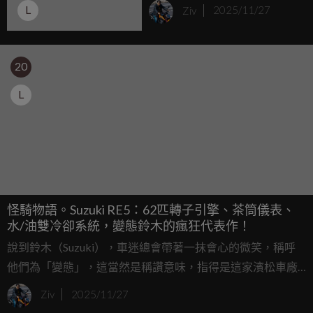
650「125週年紀念版」登
L
Ziv
2025/11/27
場
20
L
怪騎物語。Suzuki RE5：62匹轉子引擎、茶筒儀表、
水/油雙冷卻系統，變態鈴木的瘋狂代表作！
說到鈴木（Suzuki），車迷總會帶著一抹會心的微笑，稱呼
他們為「變態」，這當然是稱讚意味，指得是這家濱松車廠
總敢在技術上劍走偏鋒，搞出一些別人想都不敢想的黑科
Ziv
2025/11/27
技。在 1970 年代，當大家都在忙著從二行程轉向四行程引擎