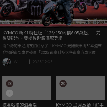
KYMCO 新K1 特仕版「125/150同價6.05萬起」！前
後雙碟煞、雙槍後避震滿配登場
南台灣的車迷朋友們注意了！KYMCO 光陽機車將於本週末
登場的南部車界盛事「2025 南臺科技大學南臺汽車大展」
中，首發亮相全新的國民旗艦——「新 K1 特仕版」。這款以
Webber
2025/12/05
「超級英雄」為形象的熱銷車款，本次改款誠意十足，不僅
外觀質感升級，更將動力級距推升至 150c.c.，並導入雙碟煞
與 LED 大燈，試圖以「配備大滿配」的姿態，再次席捲 10 吋
38
20
通勤車市場。想要一睹實車風采的車友，千萬別錯過本週末
的南台車展！
L
披著戰袍的溫柔漢！
KYMCO 12 月啟動「好事