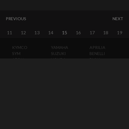
PREVIOUS
NEXT
11
12
13
14
15
16
17
18
19
KYMCO
YAMAHA
APRILIA
SYM
SUZUKI
BENELLI
AEON
HONDA
BMW
PGO
KAWASAKI
DUCATI
HARLEY-
DAVIDSON
HUSQVARNA
MOTO
GUZZI
MV
AGUSTA
TRIUMPH
KTM
VESPA