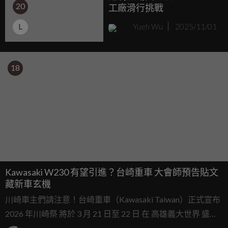
20
工廠滑行挑戰
L
Yueh Wu
2025/11/01
18
Kawasaki W230 有望引進？台崎重車 大會師預告貼文
藏新車玄機
川崎車主們請注意！台崎重車（Kawasaki Taiwan）正式宣布
2026 年川崎祭 將於 3 月 21 日至 22 日 在 高雄義大世界 盛大
舉辦。為避免流於形式，官方今年定調「合掌村」主題，甚