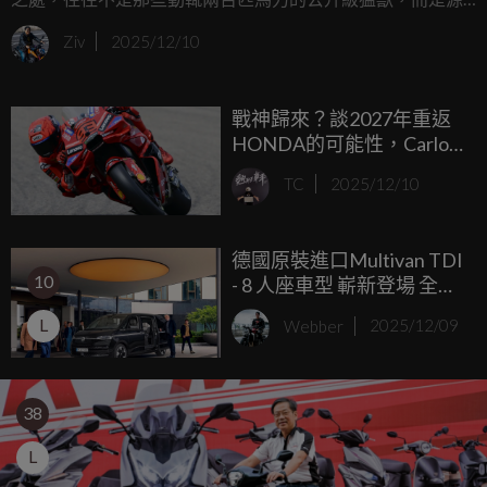
自於上個世紀60年代，那些在小排氣量賽事中以極致工藝輾
Ziv
2025/12/10
壓對手的精密機械。最近在國知名拍賣網站Iconic
Motorbikes上，出現了一輛令人瞠目結舌的收藏品，一輛還
戰神歸來？談2027年重返
躺在原廠木箱內、從未落地的2004年Honda Dream CB50R，
HONDA的可能性，Carlo
這輛車目前位於比利時，正在等待一位口袋夠深且充滿本田
Pernat：Marc Marquez不
魂的買家帶它回家。
TC
2025/12/10
會拒絕HONDA的報價！
德國原裝進口Multivan TDI
10
- 8 人座車型 嶄新登場 全新
年式IQ.Drive科技再升級
L
Webber
2025/12/09
210 萬元起開啟大格局
38
L