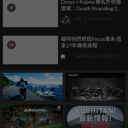
Dnsys × Kojima 聯名外骨骼
者共同開發，讓握持 iPhone 更省力。
8
登場：Death Stranding 2
限定版，支援 25 公里健
KRJ
2025/11/26
行、15 公里爬坡，瞬間減
重 20 公斤！
福特悄然終結Focus車系 結
16
束27年傳奇旅程
Yueh Wu
2025/11/17