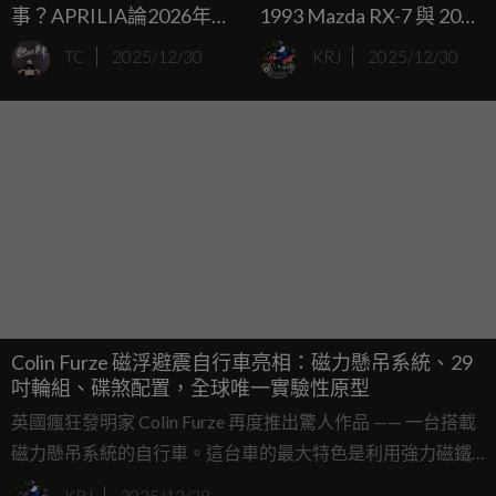
事？APRILIA論2026年的
1993 Mazda RX-7 與 2000
Jorge Martin：他必須先
Ford Mustang SVT Cobra
TC
2025/12/30
KRJ
2025/12/30
相信自己！
R，1/64 比例、全金屬車
身、限量收藏版
Colin Furze 磁浮避震自行車亮相：磁力懸吊系統、29
吋輪組、碟煞配置，全球唯一實驗性原型
英國瘋狂發明家 Colin Furze 再度推出驚人作品 —— 一台搭載
磁力懸吊系統的自行車。這台車的最大特色是利用強力磁鐵
取代傳統避震器，前後輪皆安裝磁鐵組件，透過磁場排斥力