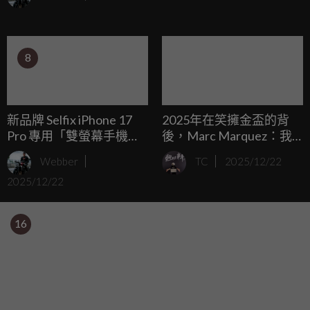
是一場聚餐，更是一場重機嘉年華，從最新車款的驚喜現
身、熱血的改裝選美，到滿滿的攤位與抽獎好禮，讓到場的
車友們大呼過癮。
8
新品牌 Selfix iPhone 17
2025年在笑擁金盃的背
Pro 專用「雙螢幕手機
後，Marc Marquez：我
殼」：後鏡頭自拍神器 +
付出了非常高的代價... ...
Webber
TC
2025/12/22
2TB 記憶卡擴充
2025/12/22
16