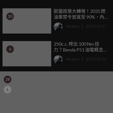
差，從車架剛性重塑到那誇張的空力套件，YZF-R9 由內而外
歐盟政策大轉彎！2035 燃
都是一台不折不扣的 R-DNA 繼承者，究竟這台三缸仿賽騎起
10
油車禁令放寬至 90%，內
來有沒有「R」家族該有的戰鬥感？一起來看看本站的試乘體
燃機與油電確定存活
驗吧！
Webber
2025/12/17
250c.c. 榨出 100 Nm 扭
6
力？Benda P51 油電概念車
數據公布
Webber
2025/12/16
28
L