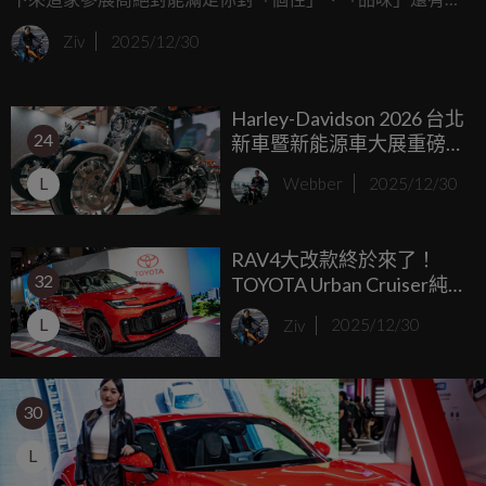
「熱血」的所有渴望。擁有Alfa Romeo、CITROËN、Jeep、
Ziv
2025/12/30
PEUGEOT四大品牌的寶嘉聯合，這次在2026台北車展直接
包下全場第二大的展區，一口氣展出19款車，其中還有9款是
Harley-Davidson 2026 台北
全新車型。
24
新車暨新能源車大展重磅
登場 自由不羈的精神脈
L
Webber
2025/12/30
動，傳奇經典與性能科技
共譜！
RAV4大改款終於來了！
32
TOYOTA Urban Cruiser純
電跑旅同步登台，2026台
L
Ziv
2025/12/30
北車展看點全解析
30
L