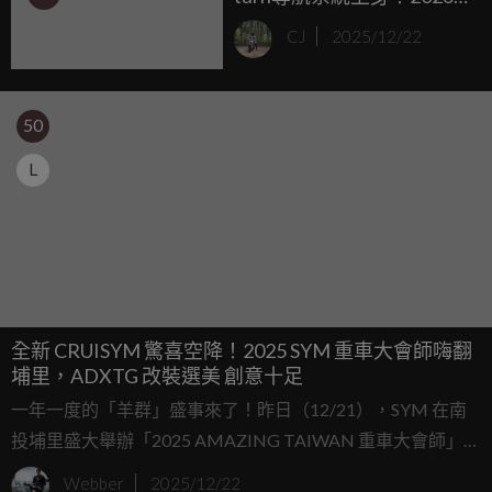
年式Suzuki V-Strom 250 SX
CJ
2025/12/22
印度市場正式登場
50
L
全新 CRUISYM 驚喜空降！2025 SYM 重車大會師嗨翻
埔里，ADXTG 改裝選美 創意十足
一年一度的「羊群」盛事來了！昨日（12/21），SYM 在南
投埔里盛大舉辦「2025 AMAZING TAIWAN 重車大會師」，
現場集結超過 300 台 SYM 各式黃紅牌重機。今年的活動不只
Webber
2025/12/22