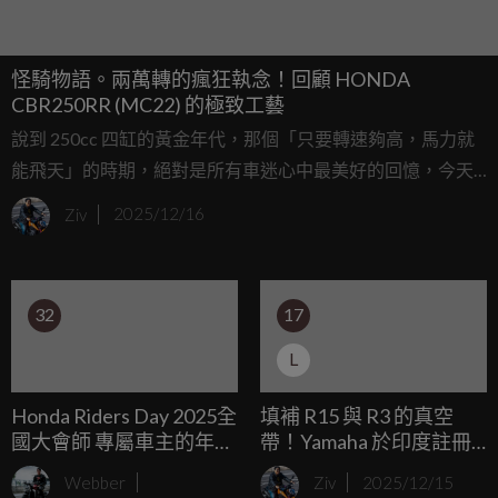
怪騎物語。兩萬轉的瘋狂執念！回顧 HONDA
CBR250RR (MC22) 的極致工藝
說到 250cc 四缸的黃金年代，那個「只要轉速夠高，馬力就
能飛天」的時期，絕對是所有車迷心中最美好的回憶，今天
要來聊聊一台真正的「上古神獸」，在那個四缸 250cc 像是
Ziv
2025/12/16
不用錢一樣大放送的年代，本田為了對抗對手，搞出了一台
原本可以日常兩萬轉，最後卻「被迫」降轉的瘋狂機器
「CBR250RR (MC22)」，這不僅僅是一台車，更是本田宗一
32
17
郎精神的極致展現，一種為了樂趣不惜成本的工程師浪漫。
L
Honda Riders Day 2025全
填補 R15 與 R3 的真空
國大會師 專屬車主的年度
帶！Yamaha 於印度註冊
盛會完美落幕
「YZF-R2」商標
Webber
Ziv
2025/12/15