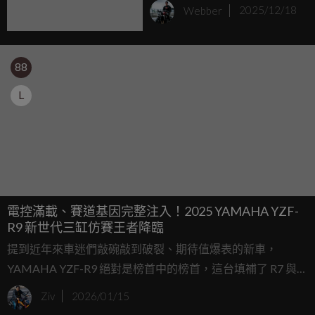
北車展 PALISADE
Webber
2025/12/18
Calligraphy旗艦領軍登場
88
L
電控滿載、賽道基因完整注入！2025 YAMAHA YZF-
R9 新世代三缸仿賽王者降臨
提到近年來車迷們敲碗敲到破裂、期待值爆表的新車，
YAMAHA YZF-R9 絕對是榜首中的榜首，這台填補了 R7 與
R1 之間真空帶的「New Generation of Supersports」終於在
Ziv
2026/01/15
2025 年底正式交車，但 YAMAHA 可不是隨便套個殼就交