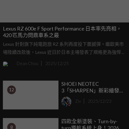
Lexus RZ 600e F Sport Performance 日本率先亮相，
420 匹馬力問鼎車系之最
Lexus 針對旗下純電跑旅 RZ 系列再度投下震撼彈。繼歐美市
場陸續改款後，Lexus 近日於日本主場發表了規格更為強悍的
RZ 600e F Sport Performance。這款標榜高性能血統的純電新
Dean Chou
2025/12/25
作，不僅延續了先前限量版 RZ 450e 的狂放基因，更在動力
輸出與底盤調校上展現了挑戰性能車市場的野心。
SHOEI NEOTEC
12
3「SHARPEN」新彩繪發
表！充滿機械感的俐落風
Ziv
2025/12/23
格 預計 2026 年 3 月登場
四款全新塗裝、Turn-by-
8
turn導航系統上身！2026