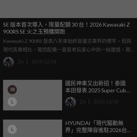
SE 版本首次導入，限量配額 30 台！2026 Kawasaki Z
900RS SE 火之玉預購開跑
Kawasaki Z 900RS 發表八年來始終是復古車界的標竿，但與
現代街車相比，電控配備一直是老玩家心中的一絲遺憾，現
在好消息來了，台崎重車宣佈緊急追加最新的 2026 年式 Z
Ziv
2025/12/18
900RS SE，這不僅是傳說中的「火之玉」配色回歸，更是首
度搭載 IMU 與快排系統的電控完全體，對於一直在觀望的騎
國民神車又出新招！泰國
士來說，這波追加配額簡直是天上掉下來的禮物，讓這台經
38
本田發表 2025 Super Cub
典神車終於補足了最後一塊科技拼圖。
110：碟煞連動升級、還有
L
Ziv
2025/12/18
超療癒「富士山」限量版
HYUNDAI「現代驅動無
L
界」完整陣容進駐2026台