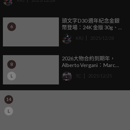
KRJ
2025/12/28
來吸收震動，形成「磁浮避震」效果。
頭文字D30 週年紀念金銀
6
幣登場：24K 金版 30g、純
銀版 100g，限量發行，附
KRJ
2025/12/28
專屬收藏盒
2026大物合約到期年，
8
Alberto Vergani：Marc
Marquez續留DUCATI對所
L
TC
2025/12/25
有人來說都會是失望的發
展... ...
14
L