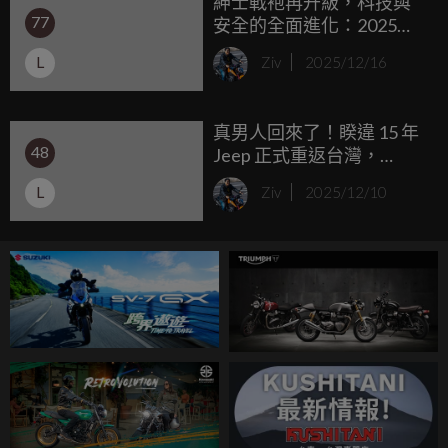
紳士戰袍再升級，科技與
Motorcycle車主回廠享受服務，一同邁向新旅程。
77
安全的全面進化：2025
SYM CRUiSYM 300 試駕體
L
Ziv
2025/12/16
驗
真男人回來了！睽違 15 年
48
Jeep 正式重返台灣，
Wrangler 雙車型 209.8 萬
L
Ziv
2025/12/10
起開賣