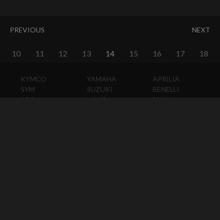
PREVIOUS
NEXT
10
11
12
13
14
15
16
17
18
KYMCO
YAMAHA
APRILIA
SYM
SUZUKI
BENELLI
AEON
HONDA
BMW
PGO
KAWASAKI
DUCATI
HARLEY-
DAVIDSON
HUSQVARNA
MOTO
GUZZI
MV
AGUSTA
TRIUMPH
KTM
VESPA