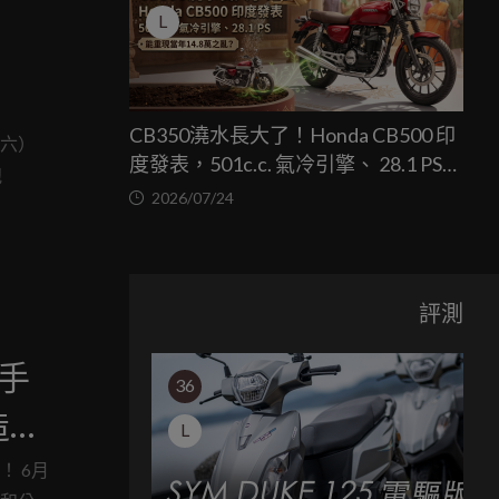
L
CB350澆水長大了！Honda CB500 印
9（六）
度發表，501c.c. 氣冷引擎、 28.1 PS，
跑
能重現當年14.8萬之亂？
2026/07/24
評測
車手
36
造史
L
！ 6月