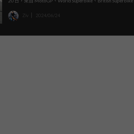
20 日，來自 MotoGP、World Superbike、British Superbi
賽等頂尖賽事的傳奇車手齊聚銀石賽道，共同度過了一個難
Ziv
2024/06/24
天。