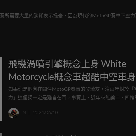
跑完整場比賽所需要大量的消耗表示擔憂，因為現代的MotoGP賽車下壓
飛機渦噴引擎概念上身 White
Motorcycle概念車超酷中空車
的可行？
如果你是個有在關注MotoGP賽事的發燒友，這兩年對於「
力」這個詞一定是猶言在耳，事實上，近年來無論二、四輪
空力套件的開發早已到了走火入魔的地步，但我保證，今天
N
2024/06/10
國外專研於天馬行空想法的White Motorcycle，是你從沒
能把空氣動力學運用到極致的酷炫車款。