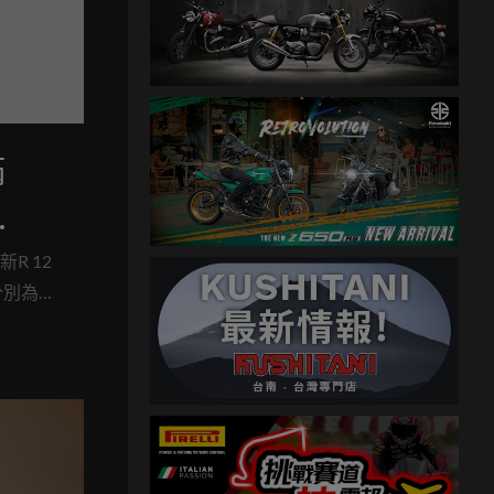
滿
.9萬強
R 12
分別為新
2
供更豐富
帶來舒
更多元