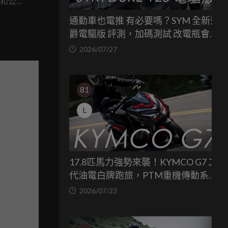
ke 和公路
忘的一
通勤車也電推 有必要嗎？SYM 全新迪
爵電驅版 評測，加碼測試 改電瓶會更
省油嗎？
2026/07/27
81
L
17.8匹馬力強勢來襲！KYMCO G7 二
代油電白牌跑旅，PTM重機傳動系統
與8公斤減重的操控饗宴
2026/07/23