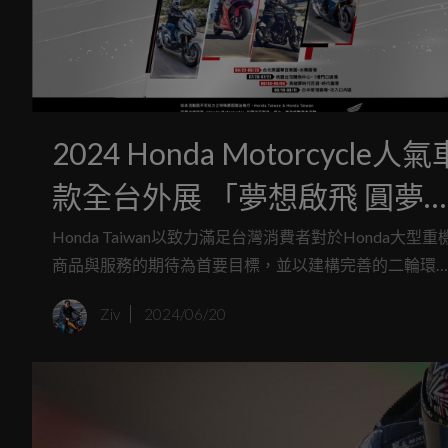
2024 Honda Motorcycle人氣
款全台外展 「夢想啟飛 圓夢
迴」
Honda Taiwan以致力滿足台灣消費者對於Honda大型重
商品與服務的期待為首要目標，並以建構完善的二輪環
為核心理念。以五大車系產品陣容帶給所有喜愛二輪的
Ziv
2024/06/20
客不同的選擇，為了讓更多消費者近距離體驗Honda
Motorcycle的獨特魅力，將於6月22日展開「夢想啟飛 
夢巡迴」全台巡迴展示活動。