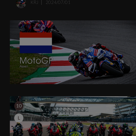
KRJ
2024/07/01
10
L