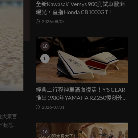
全新Kawasaki Versys 900測試車歐洲
曝光，直指Honda CB1000GT！
2026/08/05
18
L
經典二行程神車滿血復活！Y'S GEAR
推出1980年YAMAHA RZ250復刻外裝
套件
2026/07/31
受大眾喜
友上街兜風
16