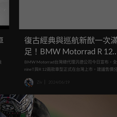
車
復古經典與巡航新猷一次
巡
足！BMW Motorrad R 12
nineT、R 12售價95.8/78
機
BMW Motorrad台灣總代理汎德公司今日宣​​布，全新
境
nineT與R 12兩款車型正式在台灣上市，建議售價
勢登台
顧
台幣95.8萬元與78.9萬元。延續純正復古風範的R 1
Ziv
2024/06/19
nineT，以更簡潔洗鍊的設計語彙詮釋經典，並提
圓
的客製化選擇；全新登場的R 12則以巡航車之姿，
適愜意的騎乘體驗，為喜愛復古與巡航的騎士提供
化的選擇。