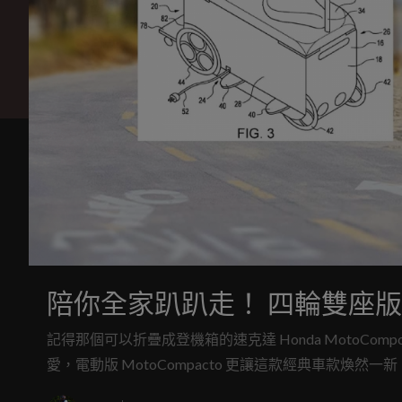
陪你全家趴趴走！ 四輪雙座版 Hon
記得那個可以折疊成登機箱的速克達 Honda MotoC
愛，電動版 MotoCompacto 更讓這款經典車款煥然一
就沒轍了。