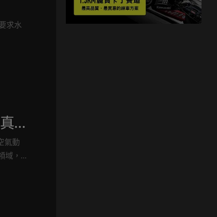
力要求水
身真
空氣動
領域，
這輛由
看過、而