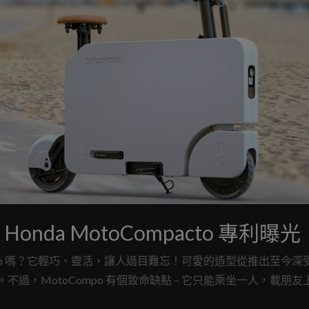
da MotoCompacto 專利曝光
ompo 嗎？它輕巧、靈活，讓人過目難忘！可愛的造型從推出至今深
新。不過，MotoCompo 有個致命缺點 – 它只能乘坐一人，載朋