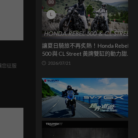
88
L
讓夏日騎旅不再炙熱！Honda Rebel
500 與 CL Street 黃牌雙缸的動力甜蜜
點
2026/07/21
，讓您征服