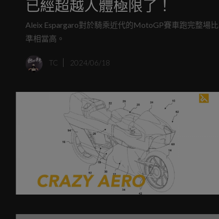
已經超越人體極限了！
Aleix Espargaro對於騎乘近代的MotoGP賽車
準相當高。
TC
2024/06/18