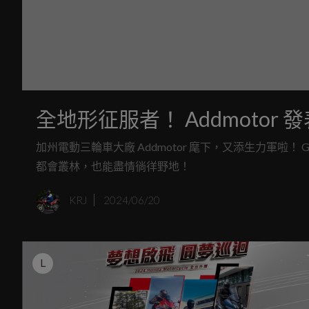
全地形征服者！ Addmotor 發
加州電動三輪車大廠 Addmotor 麾下，又添生力軍啦！
都會叢林，也能盡情徜徉野地！
KRJ
2024/06/20
L