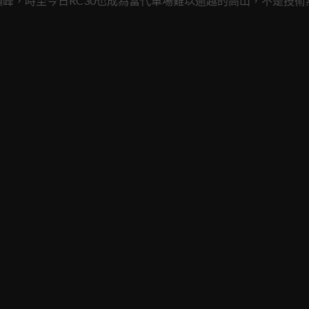
峰，時至今日RC30也成為當代車場難以逾越的高山，不是技術
一台車。