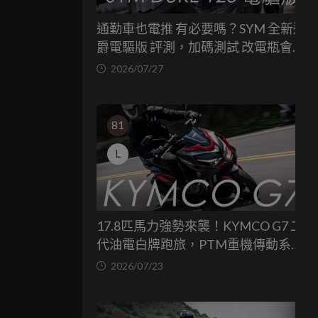
通勤車也電推 有必要嗎？SYM 全新迪
爵電驅版 評測，加碼測試 改電瓶會更
省油嗎？
2026/07/27
81
L
17.8匹馬力強勢來襲！KYMCO G7 二
代油電白牌跑旅，PTM重機傳動系統
與8公斤減重的操控饗宴
2026/07/23