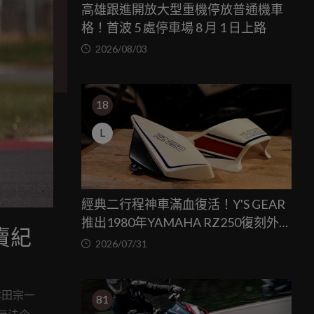
高雄跟進開放大型重機停放普通機車
格！首波 5 處停車場 8 月 1 日上路
2026/08/03
18
L
經典二行程神車滿血復活！Y'S GEAR
推出1980年YAMAHA RZ250復刻外裝
賣紀
套件
2026/07/31
本田宗一
81