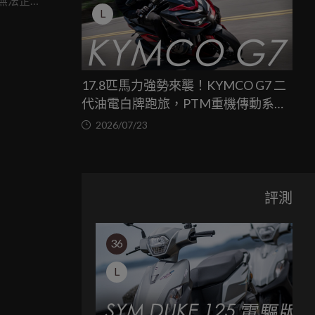
無法企
L
17.8匹馬力強勢來襲！KYMCO G7 二
代油電白牌跑旅，PTM重機傳動系統
與8公斤減重的操控饗宴
2026/07/23
評測
36
L