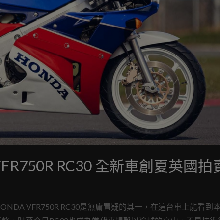
FR750R RC30 全新車創夏英國拍
DA VFR750R RC30是無庸置疑的其一，在這台車上能看到