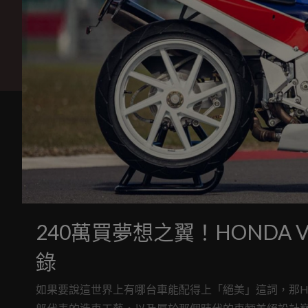
240萬買夢想之翼！HONDA V
錄
如果要說這世界上有哪台車能配得上「絕美」這詞，那HON