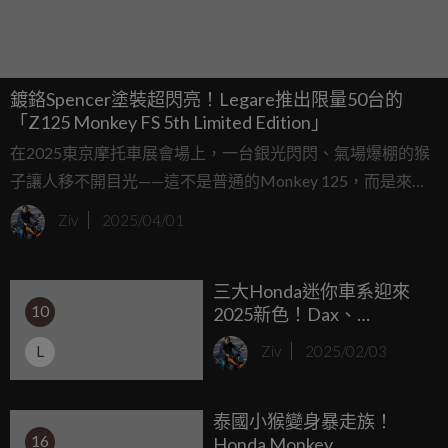
鍍鉻Spencer塗裝超閃亮！Legare推出限量50台的
「Z125 Monkey FS 5th Limited Edition」
在2025東京摩托車展會場上，一台銀光閃閃、氣場爆棚的猴
子讓人移不開目光——這不是普通的Monkey 125，而是來自
Passage旗下改裝品牌「Legare」的限量特仕車：Z125
Ziv
2025/04/01
Monkey FS 5th Limited Edition，堪稱致敬傳奇與玩味個性的
大融合。
三大Honda迷你車系迎來
10
2025新色！Dax、
Monkey、Super Cub C125
L
Ziv
2025/02/03
全面進化，正式進軍
Euro5+時代
泰國小猴變身暴走族！
16
Honda Monkey