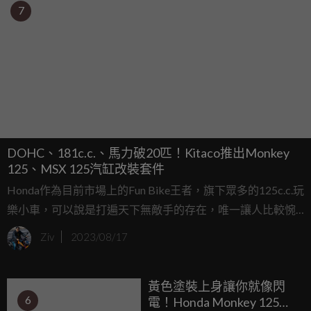
7
DOHC、181c.c.、馬力破20匹！Kitaco推出Monkey
125、MSX 125汽缸改裝套件
Honda作為目前市場上的Fun Bike王者，旗下眾多的125c.c.玩
樂小車，可以說是打遍天下無敵手的存在，唯一讓人比較惋
惜的部分，就是這顆125c.c.引擎的動力表現，比較難滿足熱
Ziv
2023/08/17
血派的騎士，對此日本改裝品牌Kitaco就要來幫大家解決這
項困擾，繼先前推出CT125的164/181c.c.汽缸改裝套件後，
黃色塗裝上身讓你就像閃
這次輪到Monkey、MSX獲得汽缸改裝升級了！
6
電！Honda Monkey 125