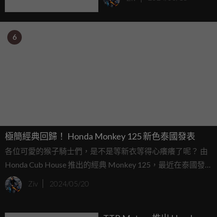
6
極簡經典回歸！ Honda Monkey 125 新色泰國發表
各位可愛的猴子騎士們，是不是等新衣等得心癢癢了呢？ 由
Honda Cub House 推出的經典 Monkey 125，最近在泰國發
表了 2024 年式的新塗裝，這次改款可是回歸了簡約的風格，
Ziv
2024/05/20
油箱與坐墊都捨棄了以往的格紋設計，採用了俐落的 Tuck
Roll 坐墊，散發出成熟洗鍊的氣息。