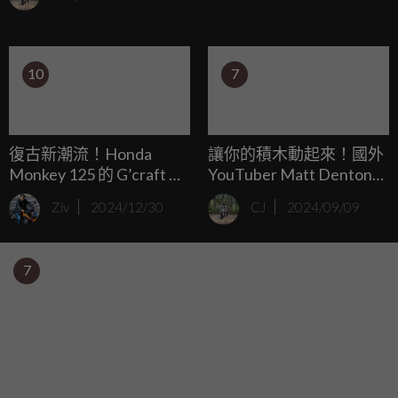
125的車迷，但你懶得自己改裝愛車或是你很喜歡ADV風格
的外觀，千萬不要錯過這款由Takekawa推出的改裝配件！
10
7
復古新潮流！Honda
讓你的積木動起來！國外
Monkey 125 的 G’craft 改
YouTuber Matt Denton組
裝術，你也可以輕鬆複
裝出能實際騎乘的LEGO
Ziv
2024/12/30
CJ
2024/09/09
製！
積木Monkey Bike
7