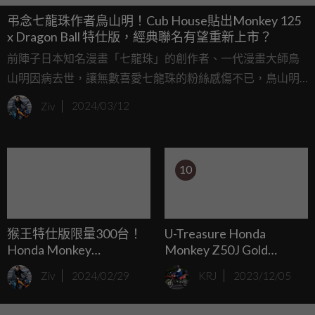
弔念七龍珠作者鳥山明！Cub House貼出Monkey 125
x Dragon Ball 特仕版，經典聯名有望重新上市？
前陣子日本知名漫畫「七龍珠」的創作者、一代漫畫大師鳥
山明因病去世，讓無數喜愛七龍珠的粉絲感傷不已，鳥山明
在七龍珠當中也展現他對車輛的熱愛，曾經創作出諸多經
Ziv
2024/03/12
典，像是七龍珠中布瑪的座駕，更被真實還原推出；最近
Cub House為了表達對鳥山明的敬意，也在社群媒體上貼出
2019年推出的Monkey 125 x Dragon Ball 特仕版，也讓人好
10
奇這台限量版的小猴子是否有機會重新上市。
猴王特仕版限量300台！
U-Treasure Honda
Honda Monkey
Monkey Z50J Gold
125「King Special
Limited Edition：售價55
Ziv
2024/02/29
KRJ
2023/12/05
Custom Edition」泰國發
萬日元、1/12比例的鍍金
表
本田猴！