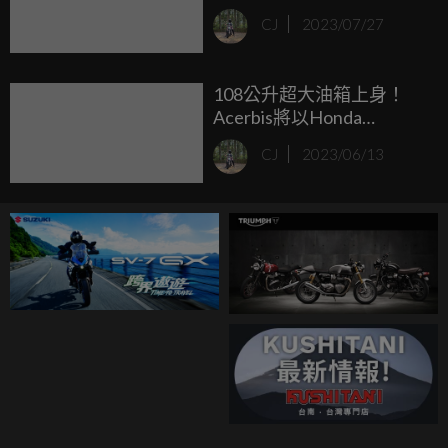
Lightning Edition泰國市場
CJ
2023/07/27
販售中
108公升超大油箱上身！
Acerbis將以Honda
Monkey挑戰「使用一桶汽
CJ
2023/06/13
油行駛最遠距離」世界紀
錄