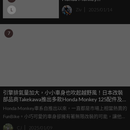
125「Bosozoku」
L
Ziv
2025/01/14
by.Advanced Automotive
Accessories​
7
引擎排氣量加大，小小車身也吹起越野風！日本改裝
部品商Takekawa推出多款Honda Monkey 125配件及
引擎
Honda Monkey車系自推出以來，一直都是市場上相當熱賣的
FunBike。小巧可愛的車身卻擁有著無限改裝的可能，讓他也
成為不少改裝迷打造自己風格的基礎。如果你正好是Monkey
CJ
2025/01/09