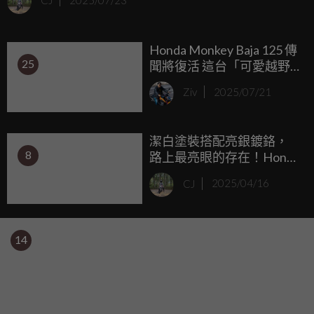
CJ
2025/07/23
工作室Note Kevlar致敬DUCATI Paul Smart 1000LE所推出的
「Smart Monkey 125」。
Honda Monkey Baja 125 傳
25
聞將復活 這台「可愛越野
猴」可能真的要回來了！
Ziv
2025/07/21
潔白塗裝搭配亮銀鍍鉻，
8
路上最亮眼的存在！Honda
Monkey 60周年特仕版車型
CJ
2025/04/16
泰國市場正式販售
14