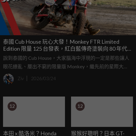
泰國 Cub House 玩心大發！Monkey FTR Limited
Edition 限量 125 台發表，紅白藍傳奇塗裝向 80 年代致
敬
說到泰國的 Cub House，大家腦海中浮現的一定是那些讓人
眼花繚亂、層出不窮的限量版 Monkey，繼先前的星際大
戰、七龍珠等跨界合作後，這回泰國本田再次回歸自家的競
Ziv
2026/03/24
賽血統，推出了這款充滿美國沙地賽車魂的 Monkey FTR
Limited Edition，這台小猴子不僅僅是換個顏色這麼簡單，它
背後承載的是 1980 年代本田在美國平地沙地賽（Flat
12
12
Track）稱霸的黃金歲月。
本田 x 酷洛米？Honda
猴猴好聰明？日本 GT-