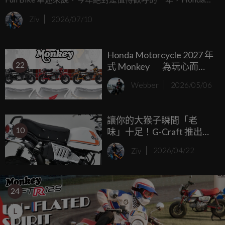
Taiwan 在歷經了多年的市場空窗期後，終於在展區一口氣帶
Ziv
2026/07/10
來了三款備受矚目的 125c.c. 玩樂小車，分別是Monkey
125、MSX GROM 以及 Super Cub C125。
Honda Motorcycle 2027 年
22
式 Monkey 為玩心而
生，讓騎乘回歸最原始的
Webber
2026/05/06
樂趣
讓你的大猴子瞬間「老
10
味」十足！G-Craft 推出
Monkey 125 專用 NR 坐墊
Ziv
2026/04/22
致敬 1974 年經典 4L 造型
24
L