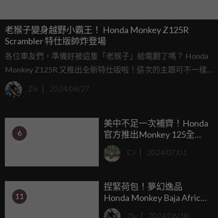
老猴子變身越野小霸王！ Honda Monkey Z125R
Scrambler 特仕版帥炸登場
各位車友們，準備好被這隻「老猴子」給電翻了嗎？ Honda
Monkey Z125R 又推出全新特仕版啦！這次的主題可不一樣
囉，它搖身一變，成為充滿復古越野風格的 Scrambler！就算
Ziv
2024/08/27
你沒有要真的騎去越野，光是用眼睛欣賞它那帥氣的配色，
就已經值回票價了！
美中不足一次補齊！Honda
6
官方推出Monkey 125全新
配件讓你輕鬆選配
CJ
2024/07/01
捏緊荷包！夢幻逸品
11
Honda Monkey Baja Africa
開價53.4萬台幣競標中
Ziv
2024/06/18