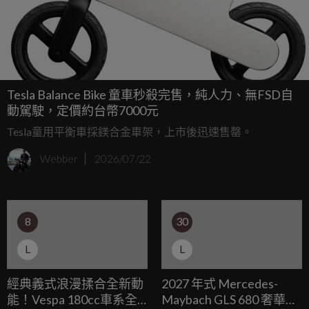
Tesla Balance Bike 童車秒殺完售，純人力、無FSD自
動駕駛，定價約台幣7000元
Tesla童用平衡車採鎂合金車架，上市後迅速售罄。
Webber
2026/07/22
8
30
L
L
經典義式浪漫揉合全新動
2027 年式 Mercedes-
能！Vespa 180cc車系全
Maybach GLS 680 奢華登