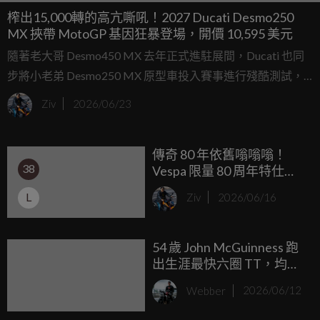
榨出15,000轉的高亢嘶吼！2027 Ducati Desmo250
MX 挾帶 MotoGP 基因狂暴登場，開價 10,595 美元
隨著老大哥 Desmo450 MX 去年正式進駐展間，Ducati 也同
步將小老弟 Desmo250 MX 原型車投入賽事進行殘酷測試，
並同樣在 Lupino 的操刀下奪得年度亞軍。如今，這輛經過賽
Ziv
2026/06/23
道洗禮的 2027 年式市售版 Desmo250 MX 終於準備好交到車
手手中，預計將於 2026 年 9 月正式發售。
傳奇 80 年依舊嗡嗡嗡！
38
Vespa 限量 80 周年特仕版
攜手全新 180cc 強勁心臟
L
Ziv
2026/06/16
18.9 萬起震撼抵台
54 歲 John McGuinness 跑
出生涯最快六圈 TT，均速
207.2km/h
Webber
2026/06/12