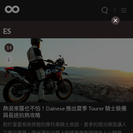
ES
14
L
熱浪來襲也不怕！Dainese 推出夏季 Tourer 騎士裝備
與長途抗熱攻略
對於喜愛長途奔馳的摩托車騎士來說，夏季的陽光總是讓人
又愛又買單，陽光灑在公路上的絕美景色固然令人心馳神