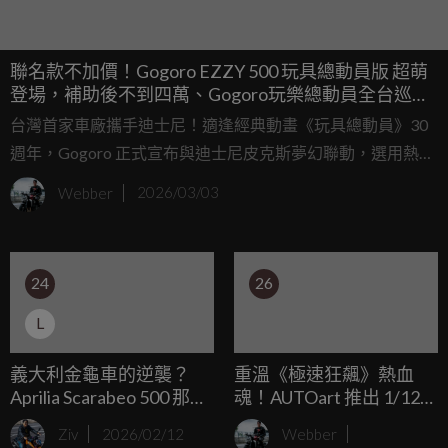
聯名款不加價！Gogoro EZZY 500 玩具總動員版 超萌
登場，補助後不到四萬、Gogoro玩樂總動員全台巡迴
闖關拿好禮
台灣首家車廠攜手迪士尼！適逢經典動畫《玩具總動員》30
週年，Gogoro 正式宣布與迪士尼皮克斯夢幻聯動，選用熱銷
的 EZZY 500 作為基礎，推出全新「Gogoro 玩具總動員系列
Webber
2026/03/03
聯名車款」，並主打升級不加價！本次聯名帶來以巴斯光年
為靈感的「浩瀚宇宙號」，以及以翠絲為靈感的「歡樂牛仔
號」兩款新車。
24
26
L
義大利金龜車的逆襲？
重溫《極速狂飆》熱血
Aprilia Scarabeo 500 那段
魂！AUTOart 推出 1/12
大輪羊與休旅夢交織的浪
巨摩郡 NSR500，連專屬
Ziv
2026/02/12
Webber
漫歲月
安全帽都幫你準備好了