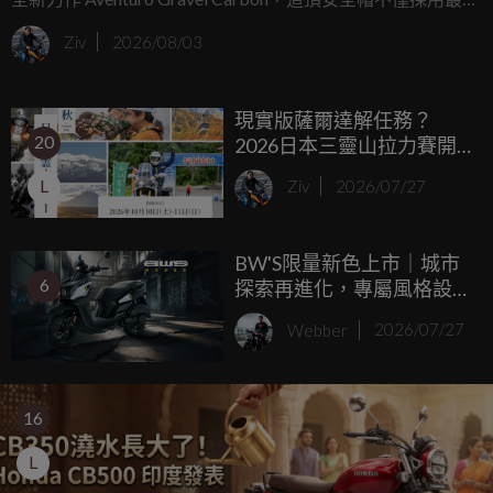
尖的材料科技，更以極致的輕量化與多變機能，誓言成為你
Ziv
2026/08/03
長途征戰的最佳戰友。
現實版薩爾達解任務？
20
2026日本三靈山拉力賽開
放報名，單人不到七千日
L
Ziv
2026/07/27
幣挑戰硬核500公里長征
BW'S限量新色上市｜城市
6
探索再進化，專屬風格設
計登場，全台限量500台
Webber
2026/07/27
16
L