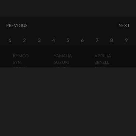
PREVIOUS
NEXT
1
2
3
4
5
6
7
8
9
KYMCO
YAMAHA
APRILIA
SYM
SUZUKI
BENELLI
AEON
HONDA
BMW
PGO
KAWASAKI
DUCATI
HARLEY-
DAVIDSON
HUSQVARNA
MOTO
GUZZI
MV
AGUSTA
TRIUMPH
KTM
VESPA