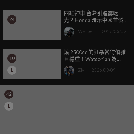
開發世界冠軍賽車 YZR500 的核心工程師整組搬過來，從零
四缸神車 台灣引進露曙
開始打造一台具備「GP 靈魂」的 250cc 二行程猛獸。
24
光？Honda 暗示中國首發
的 CB500 Super Four 要到
Webber
2026/03/09
日本展示
讓 2500cc 的狂暴變得優雅
10
且穩重！Watsonian 為
Triumph Rocket 3 打造專屬
L
Ziv
2026/03/09
「邊車」套件，化身地表
最強裝飾藝術品
42
L