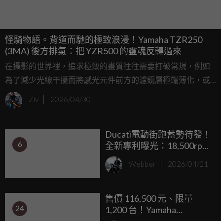
怪騎物語。背道而馳的極致浪漫！Yamaha TZR250
(3MA) 後方排氣：把 YZR500 的靈魂反轉過來
在攝影的世界裡，追求極致的畫質往往需要打破常規，例如
為了減少光線干擾而將感光元件前方的濾鏡層極端薄化，或
是像 Sony 在開發 ZV-E1 時，為了輕量化與性能的動態平衡而
Ziv
2026/04/30
進行大膽的硬體取捨，這種「為了單一目標而拋棄普世標
準」的偏執，在 1989 年的 Yamaha 工程師身上也清晰可見。
Ducati電動街跑蓄勢待發！
6
全新專利曝光：18,500rpm
橫置馬達＋極窄車架設
Webber
2026/04/21
計，MotoE技術即將下
凡？
售價 116,500 元、限量
24
1,200 台！Yamaha