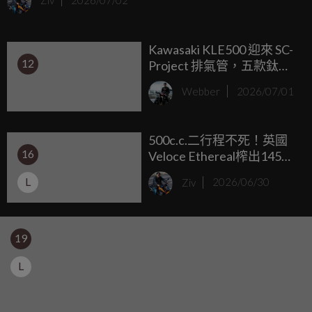
Ziv
2026/07/02
不少話題，而這次，他們把歪腦筋動到了旗下主力中排量 V
型雙缸巡航車「金吉拉 Chinchilla 500」身上。
Kawasaki KLE500 迎來 SC-
12
Project 排氣管，五款鈦合
金與碳纖維選項
Webber
2026/07/01
500c.c.二行程不死！英國
16
Veloce Ethereal榨出145匹
狂暴馬力，L4引擎致敬經
L
Ziv
2026/06/30
典復古Cafe Racer
19
L