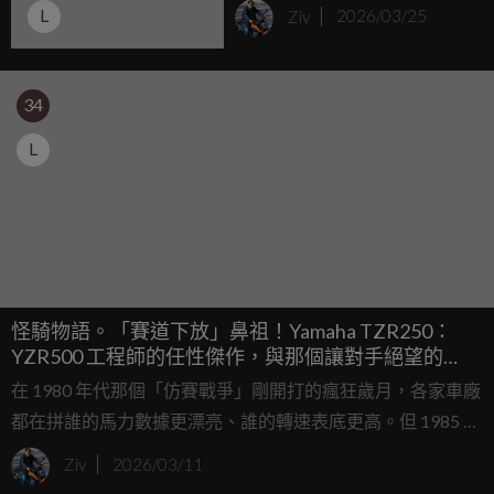
CYGNUS XR 70 周年版發
L
Ziv
2026/03/25
表，YZF三車、周邊商品同
步登場
34
L
怪騎物語。「賽道下放」鼻祖！Yamaha TZR250：
YZR500 工程師的任性傑作，與那個讓對手絕望的
DeltaBox 框架
在 1980 年代那個「仿賽戰爭」剛開打的瘋狂歲月，各家車廠
都在拼誰的馬力數據更漂亮、誰的轉速表底更高。但 1985 年
底登場的 Yamaha TZR250（代號 1KT）卻走了一條完全不同
Ziv
2026/03/11
的路，它不單純只是把賽車的外殼套在街車上，而是直接把