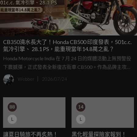
CB350澆水長大了！Honda CB500 印度發表，501c.c.
氣冷引擎、 28.1 PS，能重現當年14.8萬之亂？
Honda Motorcycle India 在 7 月 24 日的媒體活動上無預警投
下震撼彈，正式發表全新復古街車 CB500。作為品牌主攻高
階現代復古市場的全新旗艦，這款車不僅承襲了先前在台灣
Webber
2026/07/24
掀起「14.8萬之亂」的 CB350 經典輪廓，更一舉將排氣量升
級至 501c.c.，並搭載滿配的電控與便利配備，這次的升級直
指那些想要輕鬆騎乘、卻又渴望飽滿低轉扭力的本格派復古
88
14
車迷，準備再次於黃牌市場掀起波瀾。
L
L
讓夏日騎旅不再炙熱！
黑化輕量探險家報到！