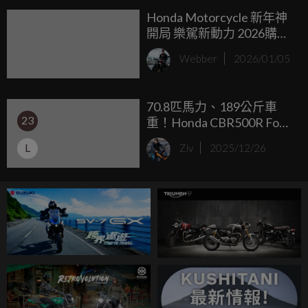
Honda Motorcycle 新年神
開局 樂駕新動力 2026購買
指定車款 享一萬元專屬購
Webber
2026/01/05
車金 Rebel500、CBR650R
E-Clutch 60期、零頭款、
零利率
70.8匹馬力、189公斤車
23
重！Honda CBR500R Four
規格曝光
L
Ziv
2025/12/26