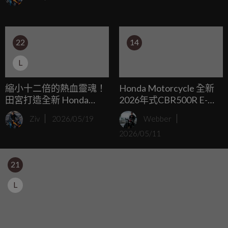
館裡的靜態標本，而是仍在高速運轉、能夠與現代騎士產生
共鳴的活歷史。
22
14
L
縮小十二倍的熱血靈魂！
Honda Motorcycle 全新
田宮打造全新 Honda
2026年式CBR500R E-
CB1000F 模型，連同二行
Clutch進化登場 熱血運動
Ziv
2026/05/19
Webber
程傳奇 RZV500R 攜手重
基因再進化，打造更純粹
2026/05/11
現靜態美學的極致
的運動騎乘體驗
21
L