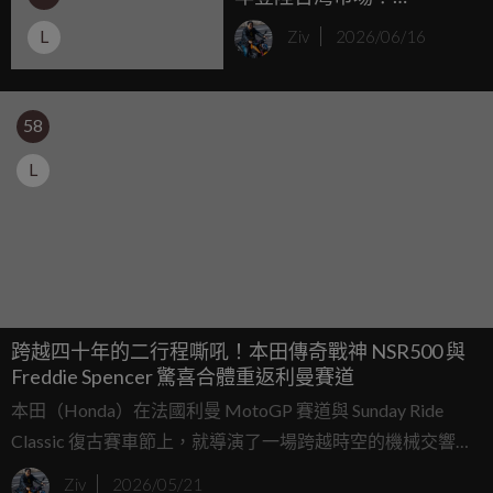
Kawasaki 台崎重車貼文回
L
Ziv
2026/06/16
覆耐人尋味！
58
L
跨越四十年的二行程嘶吼！本田傳奇戰神 NSR500 與
Freddie Spencer 驚喜合體重返利曼賽道
本田（Honda）在法國利曼 MotoGP 賽道與 Sunday Ride
Classic 復古賽車節上，就導演了一場跨越時空的機械交響
樂，這場盛會向世人證明：本田的賽車基因從不是躺在博物
Ziv
2026/05/21