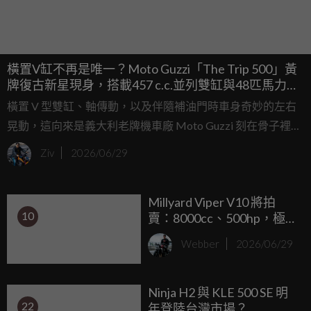
橫置V缸不再是唯一？Moto Guzzi「The Trip 500」黃
牌復古新星現身，搭載457 c.c.並列雙缸與48匹馬力搶
攻市場
橫置 V 型雙缸、軸傳動，以及伴隨補油門時車身奇妙的左右
晃動，這向來是義大利老牌機車廠 Moto Guzzi 刻在骨子裡的
經典印記，不過，在這個環保法規日益嚴苛、中排量入門市
Ziv
2026/06/29
場打得不可開交的時代，即使是高傲的曼德洛之鷹也必須學
會向市場張開雙翼。
Millyard Viper V10 將拍
10
賣：8000cc、500hp，極
速可以跑到331km/h的瘋狂
Webber
2026/06/29
二輪作品
Ninja H2 與 KLE 500 SE 明
22
年登陸台灣市場？