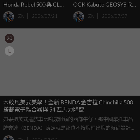
Honda Rebel 500 與 CL
OGK Kabuto GEOSYS-R
Street 黃牌雙缸的動力甜
碳纖維限量版 9 月開賣，
Ziv
2026/07/21
Ziv
2026/07/07
蜜點
售價 93,500 日圓直指頂級
帽市場
20
L
木紋風美式美學！全新 BENDA 金吉拉 Chinchilla 500
搭載電子離合器與 54 匹馬力降臨
如果把美式巡航車比喻成粗獷的西部牛仔，那中國摩托車品
牌奔達（BENDA）肯定就是那位不按牌理出牌的時尚設計
師，過去他們憑藉著四缸巡航車 LFC700 那巨大的後輪引起