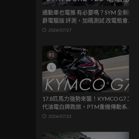
通勤車也電推 有必要嗎？SYM 全新迪
爵電驅版 評測，加碼測試 改電瓶會更
省油嗎？
2026/07/27
81
L
17.8匹馬力強勢來襲！KYMCO G7 二
代油電白牌跑旅，PTM重機傳動系統
與8公斤減重的操控饗宴
2026/07/23