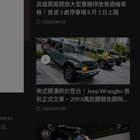
高雄跟進開放大型重機停放普通機車
格！首波 5 處停車場 8 月 1 日上路
2026/08/03
30
L
美式硬漢終於登台！Jeep Wrangler 首
批正式交車，209.8萬起體驗免關稅越
野魅力
2026/07/30
MAHA
復活
81