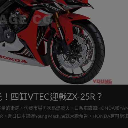
曝光！四缸VTEC迎戰ZX-25R？
後，中小排量的街跑、仿賽市場再次點燃戰火，日系車廠如HONDA和YA
近日日本媒體Young Machine就大膽預告，HONDA有可能