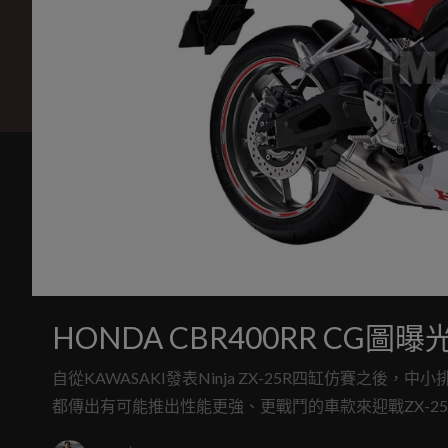
HONDA CBR400RR CG圖
自從KAWASAKI發表Ninja ZX-25R四缸仿賽之
都傳出有可能推出性能更強、更戰鬥的車款來迎戰ZX-25R，
「CBR400RR」來面對KAWASAKI的挑戰。