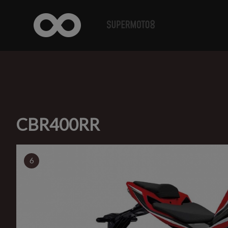
CBR400RR
6