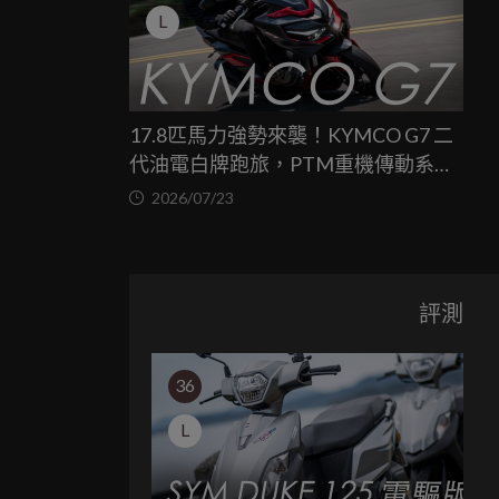
L
17.8匹馬力強勢來襲！KYMCO G7 二
代油電白牌跑旅，PTM重機傳動系統
與8公斤減重的操控饗宴
2026/07/23
評測
36
L